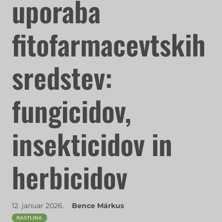
uporaba
fitofarmacevtskih
sredstev:
fungicidov,
insekticidov in
herbicidov
12. januar 2026.
Bence Márkus
RASTLINA