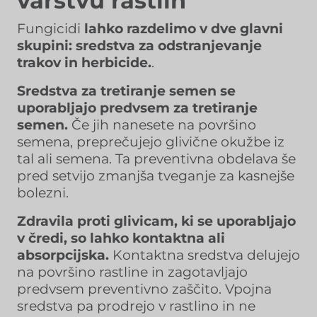
varstvu rastlin
Fungicidi
lahko razdelimo v dve glavni
skupini: sredstva za odstranjevanje
trakov in herbicide.
.
Sredstva za tretiranje semen se
uporabljajo predvsem za tretiranje
semen.
Če jih nanesete na površino
semena, preprečujejo glivične okužbe iz
tal ali semena. Ta preventivna obdelava še
pred setvijo zmanjša tveganje za kasnejše
bolezni.
Zdravila proti glivicam, ki se uporabljajo
v čredi, so lahko kontaktna ali
absorpcijska.
Kontaktna sredstva delujejo
na površino rastline in zagotavljajo
predvsem preventivno zaščito. Vpojna
sredstva pa prodrejo v rastlino in ne