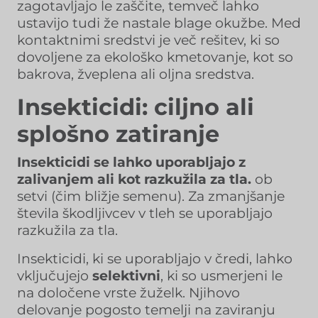
zagotavljajo le zaščite, temveč lahko
ustavijo tudi že nastale blage okužbe. Med
kontaktnimi sredstvi je več rešitev, ki so
dovoljene za ekološko kmetovanje, kot so
bakrova, žveplena ali oljna sredstva.
Insekticidi: ciljno ali
splošno zatiranje
Insekticidi se lahko uporabljajo z
zalivanjem ali kot razkužila za tla.
ob
setvi (čim bližje semenu). Za zmanjšanje
števila škodljivcev v tleh se uporabljajo
razkužila za tla.
Insekticidi, ki se uporabljajo v čredi, lahko
vključujejo
selektivni
, ki so usmerjeni le
na določene vrste žuželk. Njihovo
delovanje pogosto temelji na zaviranju