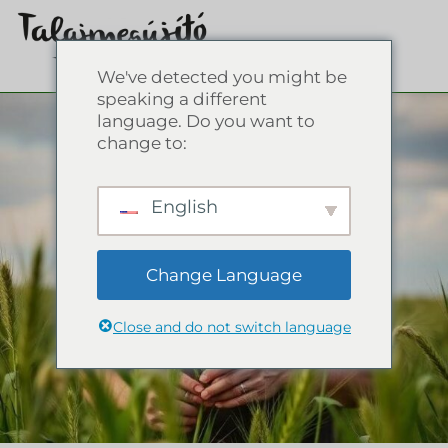
We've detected you might be
speaking a different
language. Do you want to
change to:
English
Change Language
Close and do not switch language