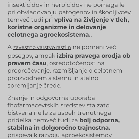
insekticidov in herbicidov ne pomaga le
pri obvladovanju patogenov in škodljivcev,
temveč tudi pri
vpliva na življenje v tleh,
koristne organizme in delovanje
celotnega agroekosistema.
.
A
ne pomeni več
zavestno varstvo rastlin
posegov, ampak
izbira pravega orodja ob
pravem času
, osredotočenost na
preprečevanje, razmišljanje o celotnem
proizvodnem sistemu in stalno
spremljanje črede.
Znanje in odgovorna uporaba
fitofarmacevtskih sredstev sta zato
bistvena ne le za uspeh trenutnega
pridelka, temveč tudi za
bolj odporna,
stabilna in dolgoročno trajnostna.
prispeva k razvoju agroekosistemov.