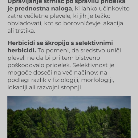
Upravljanje strnišč po spravilu pridelka
je prednostna naloga
, ki lahko učinkovito
zatre večletne plevele, ki jih je težko
obvladovati, kot so borovničevje, akacija
ali trstika.
Herbicidi se škropijo s selektivnimi
herbicidi.
To pomeni, da sredstvo uniči
plevel, ne da bi pri tem bistveno
poškodovalo pridelek. Selektivnost je
mogoče doseči na več načinov: na
podlagi razlik v fiziologiji, morfologiji,
lokaciji ali razvojni stopnji.