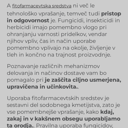
A
ni več le
fitofarmacevtska sredstva
tehnološko vprašanje, temveč tudi
pristop
in odgovornost
je. Fungicidi, insekticidi in
herbicidi imajo pomembno vlogo pri
ohranjanju varnosti pridelkov, vendar
njihov vpliv, čas in način uporabe
pomembno vplivajo na okolje, življenje v
tleh in končno na trajnost proizvodnje.
Poznavanje različnih mehanizmov
delovanja in načinov dostave vam bo
pomagalo pri
je zaščita ciljno usmerjena,
upravičena in učinkovita.
.
Uporaba fitofarmacevtskih sredstev je
sestavni del sodobnega kmetijstva, zato je
vse pomembnejše vprašanje, kako
kdaj,
zakaj in v kakšnem obsegu uporabljamo
ta orodja.
. Pravilna uporaba fungicidov,