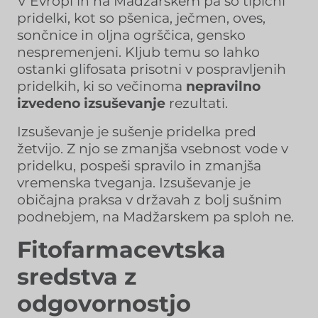
V Evropi in na Madžarskem pa so tipični
pridelki, kot so pšenica, ječmen, oves,
sončnice in oljna ogrščica, gensko
nespremenjeni. Kljub temu so lahko
ostanki glifosata prisotni v pospravljenih
pridelkih, ki so večinoma
nepravilno
izvedeno izsuševanje
rezultati.
Izsuševanje je sušenje pridelka pred
žetvijo. Z njo se zmanjša vsebnost vode v
pridelku, pospeši spravilo in zmanjša
vremenska tveganja. Izsuševanje je
običajna praksa v državah z bolj sušnim
podnebjem, na Madžarskem pa sploh ne.
Fitofarmacevtska
sredstva z
odgovornostjo