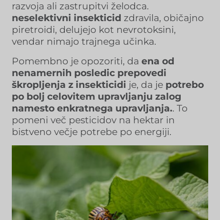
razvoja ali zastrupitvi želodca.
neselektivni insekticid
zdravila, običajno
piretroidi, delujejo kot nevrotoksini,
vendar nimajo trajnega učinka.
Pomembno je opozoriti, da
ena od
nenamernih posledic prepovedi
škropljenja z insekticidi
je, da je
potrebo
po bolj celovitem upravljanju zalog
namesto enkratnega upravljanja.
. To
pomeni več pesticidov na hektar in
bistveno večje potrebe po energiji.