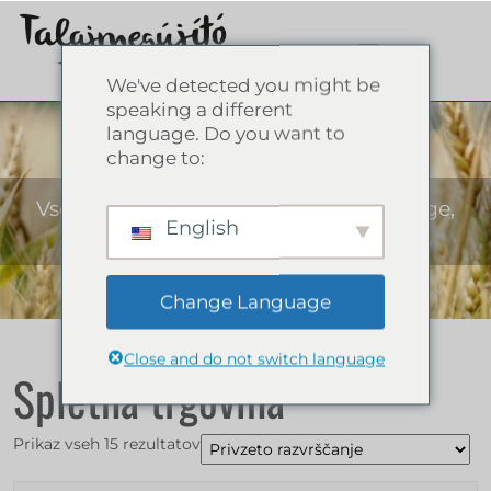
We've detected you might be
speaking a different
Spletna trgovina
language. Do you want to
change to:
Vse o regenerativnem kmetijstvu: knjige,
English
vaje za trajnostno prihodnost!
Change Language
Close and do not switch language
Spletna trgovina
Prikaz vseh 15 rezultatov