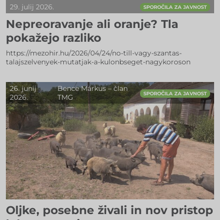
29. julij 2026.
SPOROČILA ZA JAVNOST
Nepreoravanje ali oranje? Tla
pokažejo razliko
https://mezohir.hu/2026/04/24/no-till-vagy-szantas-
talajszelvenyek-mutatjak-a-kulonbseget-nagykoroson
26. junij
Bence Márkus – član
SPOROČILA ZA JAVNOST
2026.
TMG
Oljke, posebne živali in nov pristop