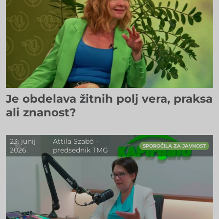
Je obdelava žitnih polj vera, praksa
ali znanost?
23. junij
Attila Szabó –
SPOROČILA ZA JAVNOST
2026.
predsednik TMG