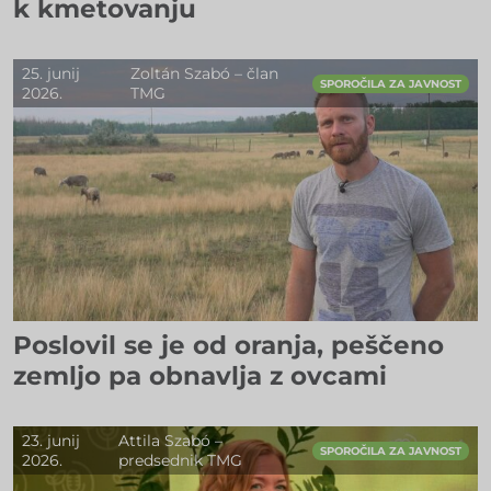
k kmetovanju
25. junij
Zoltán Szabó – član
SPOROČILA ZA JAVNOST
2026.
TMG
Poslovil se je od oranja, peščeno
zemljo pa obnavlja z ovcami
23. junij
Attila Szabó –
SPOROČILA ZA JAVNOST
2026.
predsednik TMG