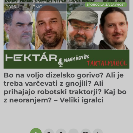
7. april
Ferenc Berend - član
SPOROČILA ZA JAVNOST
2026.
TMG
Bo na voljo dizelsko gorivo? Ali je
treba varčevati z gnojili? Ali
prihajajo robotski traktorji? Kaj bo
z neoranjem? – Veliki igralci