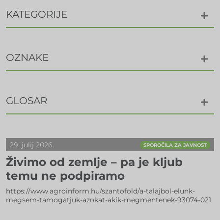
KATEGORIJE
OZNAKE
GLOSAR
29. julij 2026.
SPOROČILA ZA JAVNOST
Živimo od zemlje – pa je kljub
temu ne podpiramo
https://www.agroinform.hu/szantofold/a-talajbol-elunk-
megsem-tamogatjuk-azokat-akik-megmentenek-93074-021