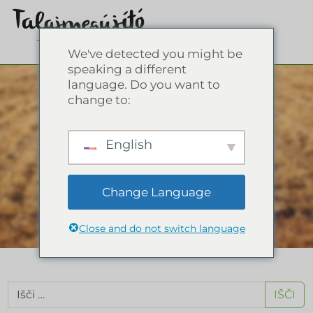
We've detected you might be
speaking a different
Sporočila za javnost
language. Do you want to
change to:
V bazi znanja si oglejte
naše prispevke na
English
blogu, glosar, dogodke,
na katerih se je
Change Language
predstavljalo združenje,
in naše prispevke v
medijih.
Close and do not switch language
IŠČI