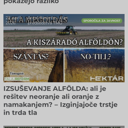
pokažejo razliko
22. april
Antal Berente – član
SPOROČILA ZA JAVNOST
2026.
predsedstva TMG
IZSUŠEVANJE ALFÖLDA: ali je
rešitev neoranje ali oranje z
namakanjem? – Izginjajoče trstje
in trda tla