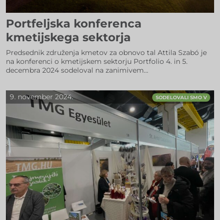
Portfeljska konferenca
kmetijskega sektorja
Predsednik združenja kmetov za obnovo tal Attila Szabó je
na konferenci o kmetijskem sektorju Portfolio 4. in 5.
decembra 2024 sodeloval na zanimivem...
9. november 2024.
SODELOVALI SMO V