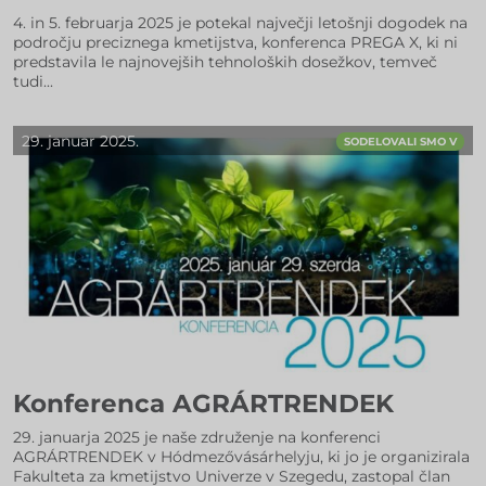
4. in 5. februarja 2025 je potekal največji letošnji dogodek na
področju preciznega kmetijstva, konferenca PREGA X, ki ni
predstavila le najnovejših tehnoloških dosežkov, temveč
tudi...
29. januar 2025.
SODELOVALI SMO V
Konferenca AGRÁRTRENDEK
29. januarja 2025 je naše združenje na konferenci
AGRÁRTRENDEK v Hódmezővásárhelyju, ki jo je organizirala
Fakulteta za kmetijstvo Univerze v Szegedu, zastopal član