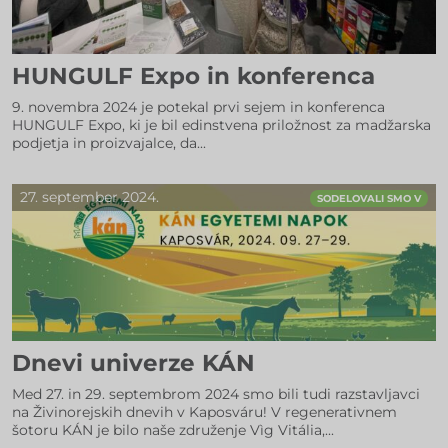
HUNGULF Expo in konferenca
9. novembra 2024 je potekal prvi sejem in konferenca
HUNGULF Expo, ki je bil edinstvena priložnost za madžarska
podjetja in proizvajalce, da...
27. september 2024.
SODELOVALI SMO V
Dnevi univerze KÁN
Med 27. in 29. septembrom 2024 smo bili tudi razstavljavci
na Živinorejskih dnevih v Kaposváru! V regenerativnem
šotoru KÁN je bilo naše združenje Vìg Vitália,...