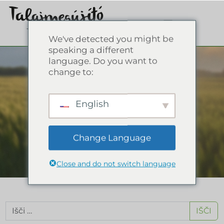
We've detected you might be
speaking a different
Sodelovali smo v
language. Do you want to
change to:
V bazi znanja si oglejte
naše prispevke na
English
blogu, glosar, dogodke,
na katerih se je
Change Language
predstavljalo združenje,
in naše prispevke v
medijih.
Close and do not switch language
IŠČI