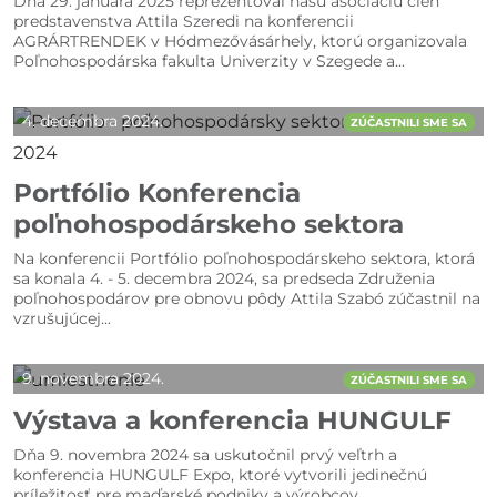
Dňa 29. januára 2025 reprezentoval našu asociáciu člen
predstavenstva Attila Szeredi na konferencii
AGRÁRTRENDEK v Hódmezővásárhely, ktorú organizovala
Poľnohospodárska fakulta Univerzity v Szegede a...
4. decembra 2024.
ZÚČASTNILI SME SA
Portfólio Konferencia
poľnohospodárskeho sektora
Na konferencii Portfólio poľnohospodárskeho sektora, ktorá
sa konala 4. - 5. decembra 2024, sa predseda Združenia
poľnohospodárov pre obnovu pôdy Attila Szabó zúčastnil na
vzrušujúcej...
9. novembra 2024.
ZÚČASTNILI SME SA
Výstava a konferencia HUNGULF
Dňa 9. novembra 2024 sa uskutočnil prvý veľtrh a
konferencia HUNGULF Expo, ktoré vytvorili jedinečnú
príležitosť pre maďarské podniky a výrobcov...