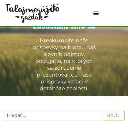
Zúčastnili sme sa
PRE POĽNOHOSPODÁROV
Preskúmajte naše
príspevky na blogu, náš
slovník pojmov,
podujatia, na ktorých
sa združenie
prezentovalo, a naše
príspevky v tlači v
databáze znalostí.
NÁJDI