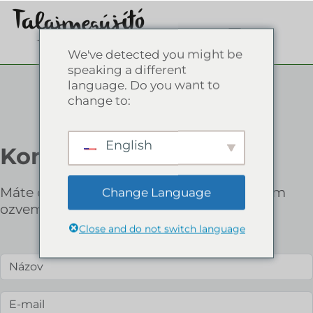
We've detected you might be
speaking a different
language. Do you want to
change to:
English
Kontakt
Máte otázku? Kontaktujte nás a my sa vám
Change Language
ozveme!
Close and do not switch language