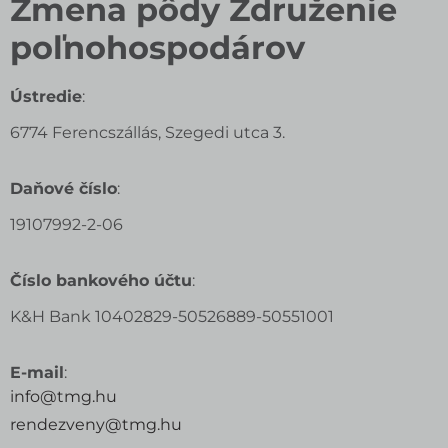
Zmena pôdy Združenie
poľnohospodárov
Ústredie
:
6774 Ferencszállás, Szegedi utca 3.
Daňové číslo
:
19107992-2-06
Číslo bankového účtu
:
K&H Bank 10402829-50526889-50551001
E-mail
:
info@tmg.hu
rendezveny@tmg.hu