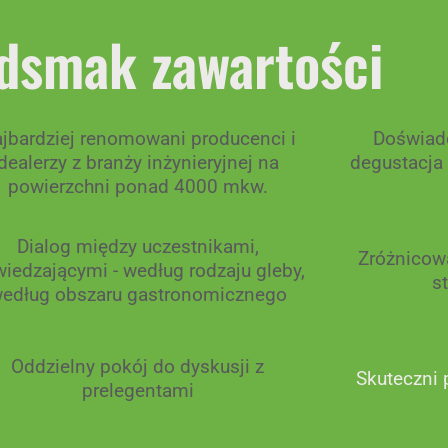
dsmak zawartości
jbardziej renomowani producenci i
Doświad
dealerzy z branży inżynieryjnej na
degustacja
powierzchni ponad 4000 mkw.
Dialog między uczestnikami,
Zróżnicow
iedzającymi - według rodzaju gleby,
s
edług obszaru gastronomicznego
Oddzielny pokój do dyskusji z
Skuteczni 
prelegentami