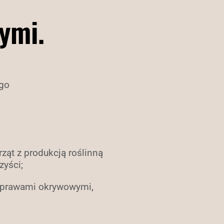
ymi.
go
rząt z produkcją roślinną
yści;
 uprawami okrywowymi,