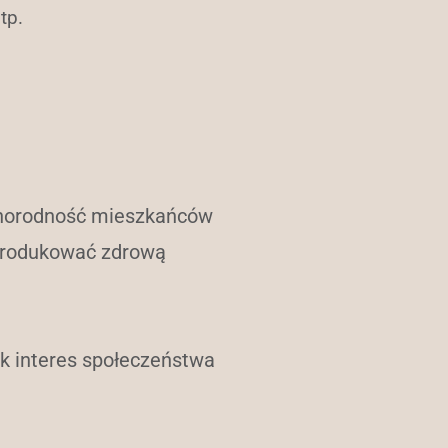
tp.
óżnorodność mieszkańców
ą produkować zdrową
jak interes społeczeństwa