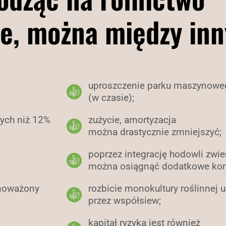
e, można między inn
uproszczenie parku maszynowe
(w czasie);
ych niż 12%
zużycie, amortyzacja
można drastycznie zmniejszyć;
poprzez integrację hodowli zwie
można osiągnąć dodatkowe korz
wnoważony
rozbicie monokultury roślinnej
przez współsiew;
kapitał ryzyka jest również