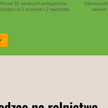
Ponad 50 uznanych prelegentów,
Samouczek 
ystępy na 2 scenach i 2 warsztaty
zawsze 
Y
odząc na rolnictwo