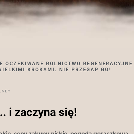
WIE OCZEKIWANE ROLNICTWO REGENERACYJNE
WIELKIMI KROKAMI. NIE PRZEGAP GO!
UNDY
... i zaczyna się!
okie, ceny zakupu niskie, pogoda gorączkowa..