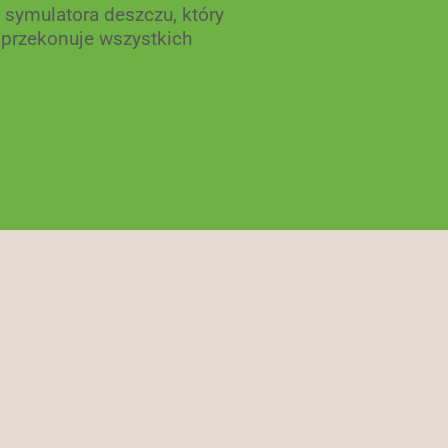
symulatora deszczu, który
przekonuje wszystkich