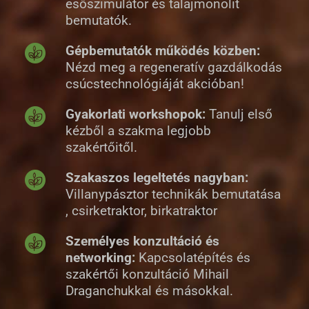
esőszimulátor és talajmonolit
bemutatók.
Gépbemutatók működés közben:
Nézd meg a regeneratív gazdálkodás
csúcstechnológiáját akcióban!
Gyakorlati workshopok:
Tanulj első
kézből a szakma legjobb
szakértőitől.
Szakaszos legeltetés nagyban:
Villanypásztor technikák bemutatása
, csirketraktor, birkatraktor
Személyes konzultáció és
networking:
Kapcsolatépítés és
szakértői konzultáció Mihail
Draganchukkal és másokkal.