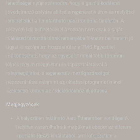
lehetőséget nyújt számodra, hogy a gazdálkodásod
jövedelmező pályára állítsd a regeneratív úton és mélyítsd
ismereteidet a fenntartható gasztronómia területén. A
részvételi díj befizetésével azonban nem csak a saját
túlélésed biztosításának reményébe fektetsz be, hanem jó
ügyet is szolgálsz: hozzájárulsz a TMG Egyesület
működéséhez, hogy az egyesület minél több fórumon
képes legyen megjelenni és tapasztalataival a
talajmegújítást, a regeneratív mezőgazdaságot
népszerűsítse; valamint az oktatási programot minél
szélesebb körben az érdeklődőkhöz eljuttassa.
Megjegyzések:
A helyszínen található Aero Étteremben vendégeink
helyben vásárolhatnak maguknak ebédet az étterem
speciális REAG kínálatából, ami kifejezetten a