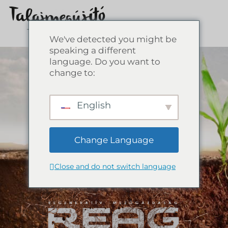
We've detected you might be
speaking a different
language. Do you want to
change to:
English
Change Language
Close and do not switch language