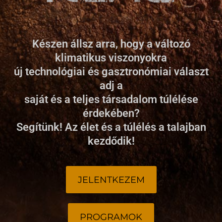
Készen állsz arra, hogy a változó
klimatikus viszonyokra
új technológiai és gasztronómiai választ
adj a
saját és a teljes társadalom túlélése
érdekében?
Segítünk! Az élet és a túlélés a talajban
kezdődik!
JELENTKEZEM
PROGRAMOK