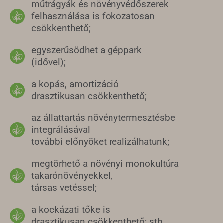
műtrágyák és növényvédőszerek
felhasználása is fokozatosan
csökkenthető;
egyszerűsödhet a géppark
(idővel);
a kopás, amortizáció
drasztikusan csökkenthető;
az állattartás növénytermesztésbe
integrálásával
további előnyöket realizálhatunk;
megtörhető a növényi monokultúra
takarónövényekkel,
társas vetéssel;
a kockázati tőke is
drasztikusan csökkenthető; stb.