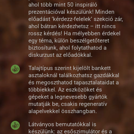
ahol több mint 50 inspiráló
prezentációval készülünk! Minden
előadást ’kérdezz-felelek’ szekció zár,
ahol bátran kérdezhetsz – itt nincs
rossz kérdés! Ha mélyebben érdekel
egy téma, külön beszélgetőteret
biztosítunk, ahol folytathatod a
diskurzust az előadókkal.
Talajtípus szerint kijelölt bankett
asztaloknál találkozhatsz gazdákkal
és megoszthatod tapasztalataidat a
többiekkel. Az eszközöket és
gépeket a legnevesebb gyártók
mutatják be, csakis regeneratív
alapelvekkel összhangban.
Látványos bemutatókkal is
készülünk: az esőszimulátor és a