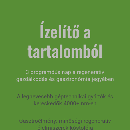
Ízelítő a
tartalomból
3 programdús nap a regeneratív
gazdálkodás és gasztronómia jegyében
A legnevesebb géptechnikai gyártók és
kereskedők 4000+ nm-en
Gasztroélmény: minőségi regeneratív
élelmiszerek kóstolója