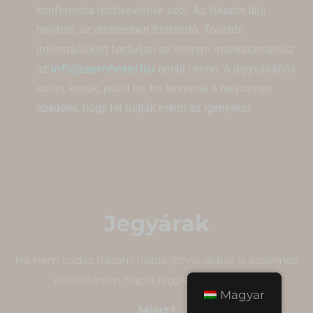
konferencia résztvevőinek szól. Az étkezés díja
helyben, az étteremben fizetendő. További
információkért forduljon az étterem munkatársaihoz
az
info@aerohotel.hu
email címen. A jegyvásárlás
során, kérjük, jelöld be, ha terevezel a helyszínen
ebédelni, hogy fel tudják mérni az igényeket.
Jegyárak
Ha nem tudsz három napra jönni, akkor is érdemes
mindhárom napra jegyet vásárolnod.
Magyar
Miért?