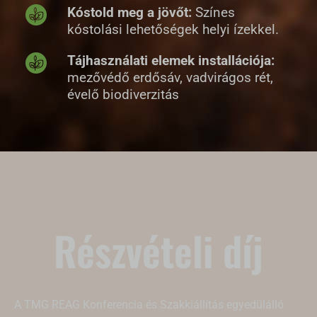
Kóstold meg a jövőt:
Színes
kóstolási lehetőségek helyi ízekkel.
Tájhasználati elemek installációja:
mezővédő erdősáv, vadvirágos rét,
évelő biodiverzitás
Részvételi díj
A TMG REAG Konferencia és Szakkiállítás egyedülálló