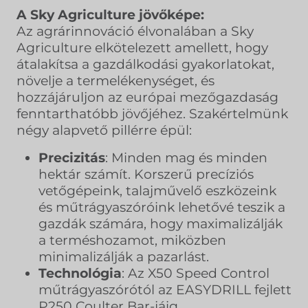
A Sky Agriculture jövőképe:
Az agrárinnováció élvonalában a Sky
Agriculture elkötelezett amellett, hogy
átalakítsa a gazdálkodási gyakorlatokat,
növelje a termelékenységet, és
hozzájáruljon az európai mezőgazdaság
fenntarthatóbb jövőjéhez. Szakértelmünk
négy alapvető pillérre épül:
Precizitás
: Minden mag és minden
hektár számít. Korszerű precíziós
vetőgépeink, talajművelő eszközeink
és műtrágyaszóróink lehetővé teszik a
gazdák számára, hogy maximalizálják
a terméshozamot, miközben
minimalizálják a pazarlást.
Technológia
: Az X50 Speed Control
műtrágyaszórótól az EASYDRILL fejlett
P250 Coulter Bar-jáig,