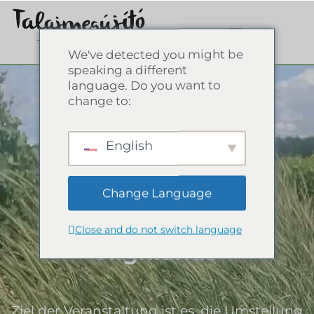
We've detected you might be
speaking a different
language. Do you want to
change to:
5 Jahre NO-TILL
English
Erfahrung eines
entschlossenen
Change Language
Landwirts in den
Close and do not switch language
Highlands
Ziel der Veranstaltung ist es, die Umstellung