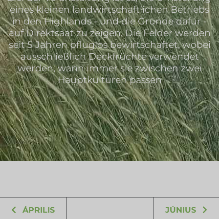
eines kleinen landwirtschaftlichen Betriebs
in den Highlands - und die Gründe dafür -
auf Direktsaat zu zeigen. Die Felder werden
seit 5 Jahren pfluglos bewirtschaftet, wobei
ausschließlich Deckfrüchte verwendet
werden, wann immer sie zwischen zwei
Hauptkulturen passen
ÁPRILIS
JÚNIUS