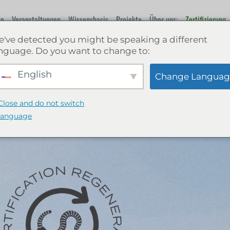
te
Veranstaltungen
Wissensbasis
Projekte
Über uns:
Zertifizierung
've detected you might be speaking a different
nguage. Do you want to change to:
English
Change Languag
Close and do not switch
language