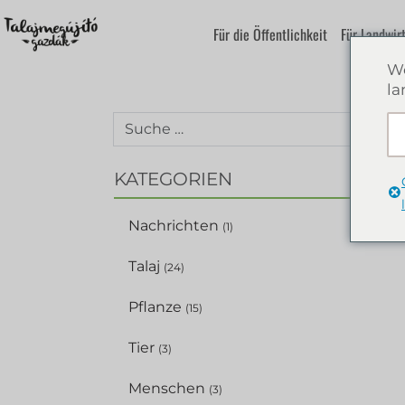
Für die Öffentlichkeit
Für Landwir
We
la
SUC
KATEGORIEN
Nachrichten
(1)
Talaj
(24)
Pflanze
(15)
Tier
(3)
Menschen
(3)