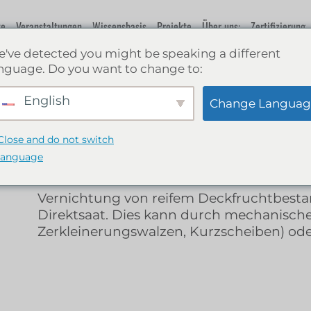
te
Veranstaltungen
Wissensbasis
Projekte
Über uns:
Zertifizierung
've detected you might be speaking a different
nguage. Do you want to change to:
Terminierung
HE
English
Change Languag
Close and do not switch
4. September 2024.
language
GLOSSAR
Vernichtung von reifem Deckfruchtbesta
Direktsaat. Dies kann durch mechanisc
Zerkleinerungswalzen, Kurzscheiben) od