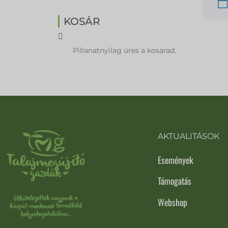
KOSÁR
Pillanatnyilag üres a kosarad.
AKTUALITÁSOK
Események
Támogatás
Webshop