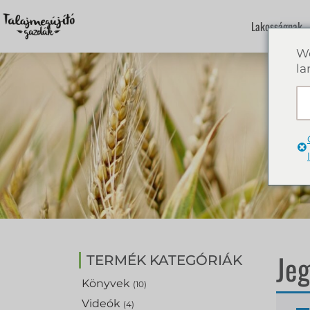
Lakosságnak
We
la
Je
TERMÉK KATEGÓRIÁK
Könyvek
(10)
Videók
(4)