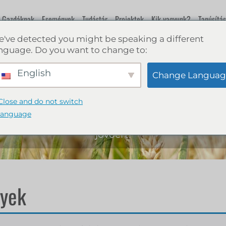
Gazdáknak
Események
Tudástár
Projektek
Kik vagyunk?
Tanúsítás
've detected you might be speaking a different
nguage. Do you want to change to:
Webshop
English
Change Languag
Close and do not switch
Minden, ami a regeneratív mezőgazdaságról
language
szól: könyvek, oktatóanyagok a fenntartható
jövőért!
gyek