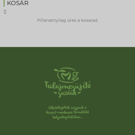
KOSÁR
Pillanatnyilag üres a kosarad.