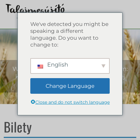
We've detected you might be
speaking a different
language. Do you want to
Sklep internetowy
change to:
English
Wszystko o rolnictwie regeneracyjnym:
książki, poradniki dla zrównoważonej
przyszłości!
Change Language
Close and do not switch language
Bilety