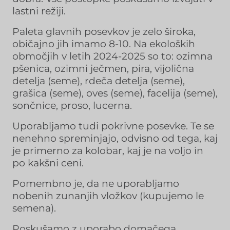
lastni režiji.
Paleta glavnih posevkov je zelo široka,
običajno jih imamo 8-10. Na ekoloških
območjih v letih 2024-2025 so to: ozimna
pšenica, ozimni ječmen, pira, vijolična
detelja (seme), rdeča detelja (seme),
grašica (seme), oves (seme), facelija (seme),
sončnice, proso, lucerna.
Uporabljamo tudi pokrivne posevke. Te se
nenehno spreminjajo, odvisno od tega, kaj
je primerno za kolobar, kaj je na voljo in
po kakšni ceni.
Pomembno je, da ne uporabljamo
nobenih zunanjih vložkov (kupujemo le
semena).
Poskušamo z uporabo domačega