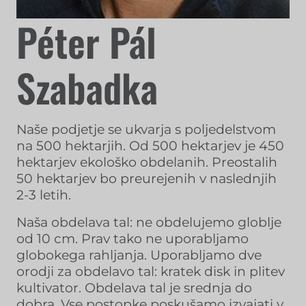
Péter Pál
Szabadka
Naše podjetje se ukvarja s poljedelstvom
na 500 hektarjih. Od 500 hektarjev je 450
hektarjev ekološko obdelanih. Preostalih
50 hektarjev bo preurejenih v naslednjih
2-3 letih.
Naša obdelava tal: ne obdelujemo globlje
od 10 cm. Prav tako ne uporabljamo
globokega rahljanja. Uporabljamo dve
orodji za obdelavo tal: kratek disk in plitev
kultivator. Obdelava tal je srednja do
dobra. Vse postopke poskušamo izvajati v