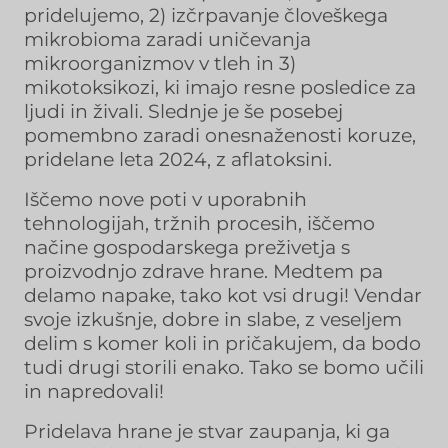
pridelujemo, 2) izčrpavanje človeškega
mikrobioma zaradi uničevanja
mikroorganizmov v tleh in 3)
mikotoksikozi, ki imajo resne posledice za
ljudi in živali. Slednje je še posebej
pomembno zaradi onesnaženosti koruze,
pridelane leta 2024, z aflatoksini.
Iščemo nove poti v uporabnih
tehnologijah, tržnih procesih, iščemo
načine gospodarskega preživetja s
proizvodnjo zdrave hrane. Medtem pa
delamo napake, tako kot vsi drugi! Vendar
svoje izkušnje, dobre in slabe, z veseljem
delim s komer koli in pričakujem, da bodo
tudi drugi storili enako. Tako se bomo učili
in napredovali!
Pridelava hrane je stvar zaupanja, ki ga