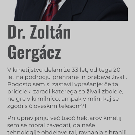
Dr. Zoltán
Gergácz
V kmetijstvu delam že 33 let, od tega 20
let na področju prehrane in prebave živali.
Pogosto sem si zastavil vprašanje: če ta
pridelek, zaradi katerega so živali zbolele,
ne gre v krmilnico, ampak v mlin, kaj se
zgodi s človeškim telesom?!
Pri upravljanju več tisoč hektarov kmetij
sem se moral zavedati, da naše
tehnologije obdelave tal, ravnanja s hranili