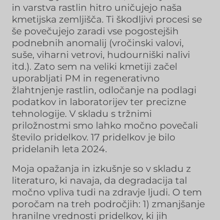
in varstva rastlin hitro uničujejo naša
kmetijska zemljišča. Ti škodljivi procesi se
še povečujejo zaradi vse pogostejših
podnebnih anomalij (vročinski valovi,
suše, viharni vetrovi, hudourniški nalivi
itd.). Zato sem na veliki kmetiji začel
uporabljati PM in regenerativno
žlahtnjenje rastlin, odločanje na podlagi
podatkov in laboratorijev ter precizne
tehnologije. V skladu s tržnimi
priložnostmi smo lahko močno povečali
število pridelkov. 17 pridelkov je bilo
pridelanih leta 2024.
Moja opažanja in izkušnje so v skladu z
literaturo, ki navaja, da degradacija tal
močno vpliva tudi na zdravje ljudi. O tem
poročam na treh področjih: 1) zmanjšanje
hranilne vrednosti pridelkov, ki jih