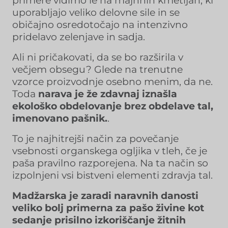
primere vidimo le na majhnih kmetijah, ki
uporabljajo veliko delovne sile in se
običajno osredotočajo na intenzivno
pridelavo zelenjave in sadja.
Ali ni pričakovati, da se bo razširila v
večjem obsegu? Glede na trenutne
vzorce proizvodnje osebno menim, da ne.
Toda
narava je že zdavnaj iznašla
ekološko obdelovanje brez obdelave tal,
imenovano pašnik.
.
To je najhitrejši način za povečanje
vsebnosti organskega ogljika v tleh, če je
paša pravilno razporejena. Na ta način so
izpolnjeni vsi bistveni elementi zdravja tal.
Madžarska je zaradi naravnih danosti
veliko bolj primerna za pašo živine kot
sedanje prisilno izkoriščanje žitnih