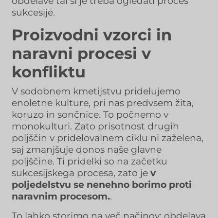
obdelave tal si je treba ogledati proces
sukcesije.
Proizvodni vzorci in
naravni procesi v
konfliktu
V sodobnem kmetijstvu pridelujemo
enoletne kulture, pri nas predvsem žita,
koruzo in sončnice. To počnemo v
monokulturi. Zato prisotnost drugih
poljščin v pridelovalnem ciklu ni zaželena,
saj zmanjšuje donos naše glavne
poljščine. Ti pridelki so na začetku
sukcesijskega procesa, zato je
v
poljedelstvu se nenehno borimo proti
naravnim procesom.
.
To lahko storimo na več načinov: obdelava