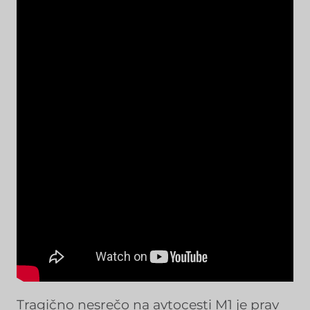
Tragično nesrečo na avtocesti M1 je prav