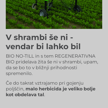
V shrambi še ni -
vendar bi lahko bil
BIO NO-TILL in s tem REGENERATIVNA
BIO pridelava žita še ni v shrambi, upam,
da se bo to v bližnji prihodnosti
spremenilo.
Če do takrat vztrajamo pri gojenju
poljščin,
malo herbicida je veliko bolje
kot obdelava tal
.