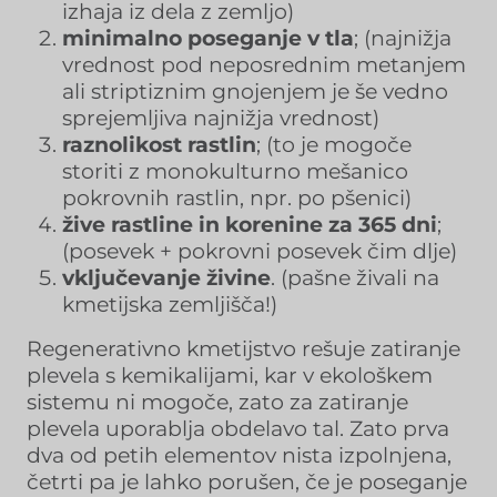
izhaja iz dela z zemljo)
minimalno poseganje v tla
; (najnižja
vrednost pod neposrednim metanjem
ali striptiznim gnojenjem je še vedno
sprejemljiva najnižja vrednost)
raznolikost rastlin
; (to je mogoče
storiti z monokulturno mešanico
pokrovnih rastlin, npr. po pšenici)
žive rastline in korenine za 365 dni
;
(posevek + pokrovni posevek čim dlje)
vključevanje živine
. (pašne živali na
kmetijska zemljišča!)
Regenerativno kmetijstvo rešuje zatiranje
plevela s kemikalijami, kar v ekološkem
sistemu ni mogoče, zato za zatiranje
plevela uporablja obdelavo tal. Zato prva
dva od petih elementov nista izpolnjena,
četrti pa je lahko porušen, če je poseganje