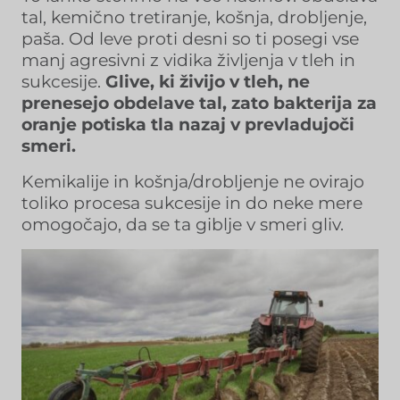
tal, kemično tretiranje, košnja, drobljenje,
paša. Od leve proti desni so ti posegi vse
manj agresivni z vidika življenja v tleh in
sukcesije.
Glive, ki živijo v tleh, ne
prenesejo obdelave tal, zato bakterija za
oranje potiska tla nazaj v prevladujoči
smeri.
Kemikalije in košnja/drobljenje ne ovirajo
toliko procesa sukcesije in do neke mere
omogočajo, da se ta giblje v smeri gliv.