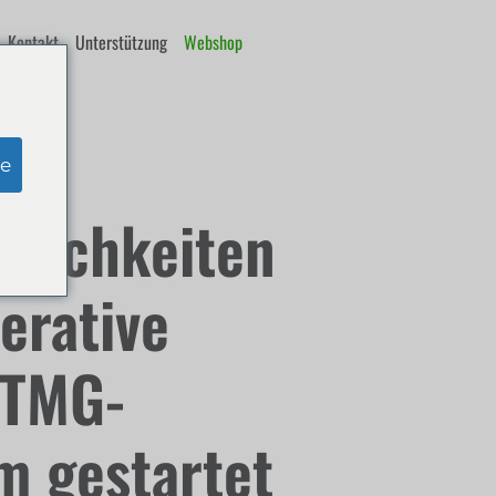
Kontakt
Unterstützung
Webshop
e
glichkeiten
nerative
 TMG-
m gestartet