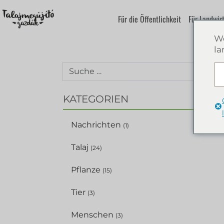
Für die Öffentlichkeit
Für Landwir
We
la
SUC
KATEGORIEN
Nachrichten
(1)
Talaj
(24)
Pflanze
(15)
Tier
(3)
Menschen
(3)