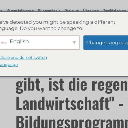
te
Veranstaltungen
Wissensbasis
Projekte
Über uns:
Zertifizierung
've detected you might be speaking a different
nguage. Do you want to change to:
"Wo es noch
HE
English
Change Languag
Verbesserungsmö
Close and do not switch
language
gibt, ist die rege
Landwirtschaft" -
Bildungsprogram