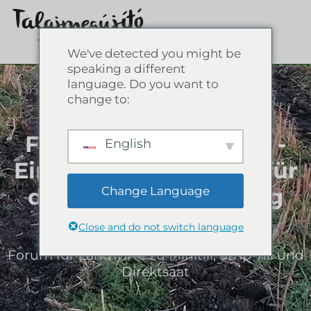
We've detected you might be
speaking a different
language. Do you want to
change to:
Forum der Landwirte -
English
Ein umfassender Tag für
die Bodenerneuerung
Change Language
Close and do not switch language
Forum für Landwirte zu Minitill, Strip-Till und
Direktsaat