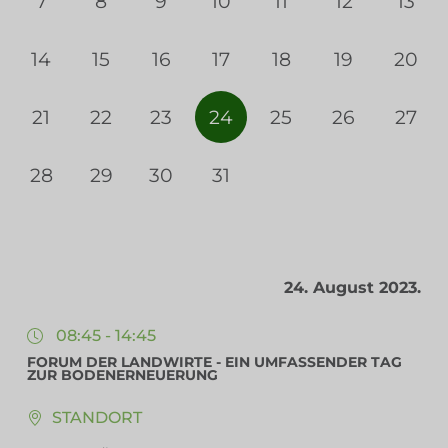
7
8
9
10
11
12
13
14
15
16
17
18
19
20
21
22
23
24
25
26
27
28
29
30
31
24. August 2023.
08:45 - 14:45
FORUM DER LANDWIRTE - EIN UMFASSENDER TAG
ZUR BODENERNEUERUNG
STANDORT