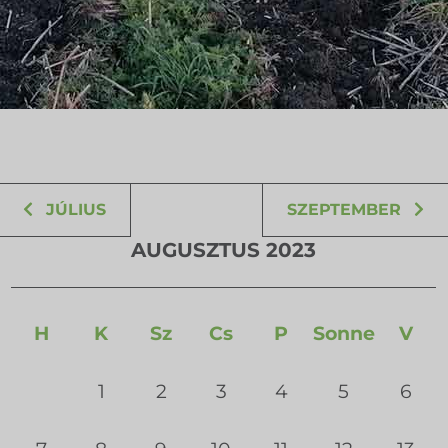
JÚLIUS
SZEPTEMBER
AUGUSZTUS 2023
H
K
Sz
Cs
P
Sonne
V
1
2
3
4
5
6