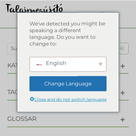
We've detected you might be
speaking a different
language. Do you want to
change to:
SUCHE
English
KATEGORIEN
Change Language
TAGS
Close and do not switch language
GLOSSAR