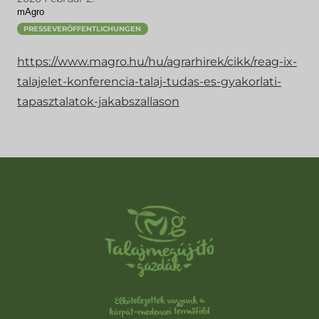
mAgro
PRESSEVERÖFFENTLICHUNGEN
https://www.magro.hu/hu/agrarhirek/cikk/reag-ix-
talajelet-konferencia-talaj-tudas-es-gyakorlati-
tapasztalatok-jakabszallason