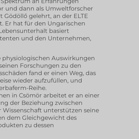
tes Spektrum an Erfahrungen
r und dann als Umweltforscher
t Gödöllő gelehrt, an der ELTE
. Er hat für den Ungarischen
 Lebensunterhalt basiert
 Patenten und den Unternehmen,
ie physiologischen Auswirkungen
i seinen Forschungen zu den
nsschäden fand er einen Weg, das
ise wieder aufzufüllen, und
Herbaferm-Reihe.
n in Csömör arbeitet er an einer
lung der Beziehung zwischen
r Wissenschaft unterstützen seine
chen dem Gleichgewicht des
odukten zu dessen