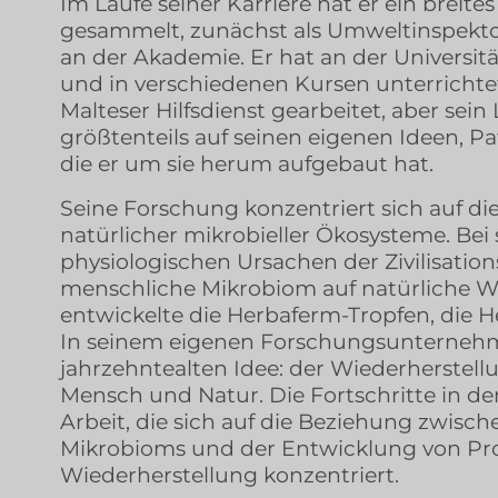
Im Laufe seiner Karriere hat er ein brei
gesammelt, zunächst als Umweltinspekto
an der Akademie. Er hat an der Universitä
und in verschiedenen Kursen unterrichtet
Malteser Hilfsdienst gearbeitet, aber sein
größtenteils auf seinen eigenen Ideen,
die er um sie herum aufgebaut hat.
Seine Forschung konzentriert sich auf d
natürlicher mikrobieller Ökosysteme. Be
physiologischen Ursachen der Zivilisatio
menschliche Mikrobiom auf natürliche We
entwickelte die Herbaferm-Tropfen, die 
In seinem eigenen Forschungsunternehme
jahrzehntealten Idee: der Wiederherstel
Mensch und Natur. Die Fortschritte in de
Arbeit, die sich auf die Beziehung zwis
Mikrobioms und der Entwicklung von Pr
Wiederherstellung konzentriert.