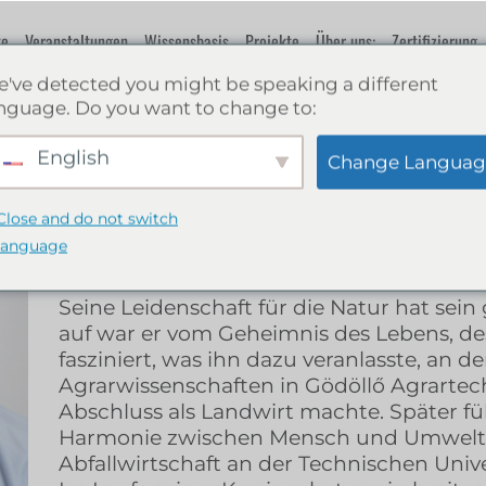
te
Veranstaltungen
Wissensbasis
Projekte
Über uns:
Zertifizierung
've detected you might be speaking a different
nguage. Do you want to change to:
Ádám Bóday
English
Change Languag
Ádám Bóday ist der "Erfinder" der Herba
Close and do not switch
der Herbaferm GmbH, Entwickler, Agrarin
language
Experte für das Mikrobiom.
Seine Leidenschaft für die Natur hat sei
auf war er vom Geheimnis des Lebens, d
fasziniert, was ihn dazu veranlasste, an de
Agrarwissenschaften in Gödöllő Agrartech
Abschluss als Landwirt machte. Später füh
Harmonie zwischen Mensch und Umwelt
Abfallwirtschaft an der Technischen Univ