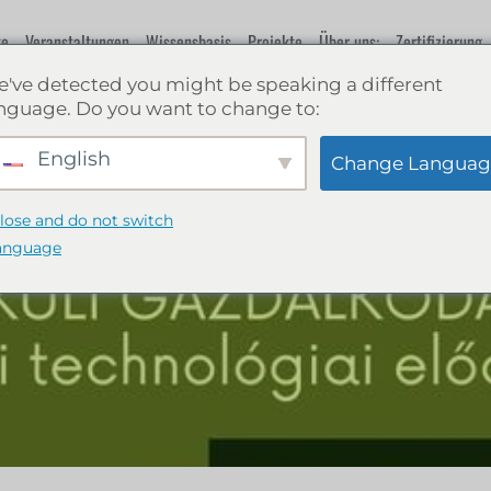
te
Veranstaltungen
Wissensbasis
Projekte
Über uns:
Zertifizierung
've detected you might be speaking a different
nguage. Do you want to change to:
English
Change Languag
lose and do not switch
anguage