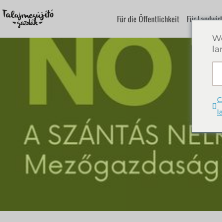
Für die Öffentlichkeit
Für Landwir
We
la
C
l