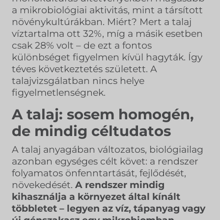
a mikrobiológiai aktivitás, mint a társított
növénykultúrákban. Miért? Mert a talaj
víztartalma ott 32%, míg a másik esetben
csak 28% volt – de ezt a fontos
különbséget figyelmen kívül hagyták. Így
téves következtetés született. A
talajvizsgálatban nincs helye
figyelmetlenségnek.
A talaj: sosem homogén,
de mindig céltudatos
A talaj anyagában változatos, biológiailag
azonban egységes célt követ: a rendszer
folyamatos önfenntartását, fejlődését,
növekedését.
A rendszer mindig
kihasználja a környezet által kínált
többletet – legyen az víz, tápanyag vagy
új génszakasz egy mikrobiomban.