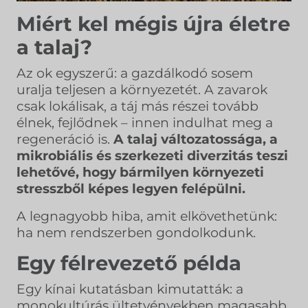
Miért kel mégis újra életre
a talaj?
Az ok egyszerű: a gazdálkodó sosem
uralja teljesen a környezetét. A zavarok
csak lokálisak, a táj más részei tovább
élnek, fejlődnek – innen indulhat meg a
regeneráció is.
A talaj változatossága, a
mikrobiális és szerkezeti diverzitás teszi
lehetővé, hogy bármilyen környezeti
stresszből képes legyen felépülni.
A legnagyobb hiba, amit elkövethetünk:
ha nem rendszerben gondolkodunk.
Egy félrevezető példa
Egy kínai kutatásban kimutatták: a
monokultúrás ültetvényekben magasabb