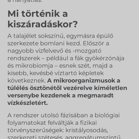
Mi történik a
kiszáradáskor?
A talajélet sokszínű, egymásra épülő
szerkezete bomlani kezd. Először a
nagyobb vízfelvevő és -mozgató
rendszerek – például a fák gyökérzónája
és mikrobiomja – esnek szét, majd a
kisebb, kevésbé víztartó képletek
következnek.
A mikroorganizmusok a
túlélés ösztönétől vezérelve kíméletlen
versenybe kezdenek a megmaradt
vízkészletért.
A rendszer utolsó fázisában a biológiai
folyamatokat felváltják a fizikai
törvényszerűségek: kristályosodás,
szerkezeti szétesés, aggregátumszintű