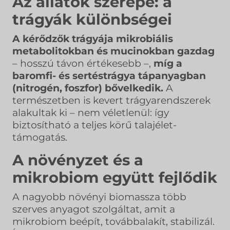
Az állatok szerepe: a
trágyák különbségei
A kérődzők trágyája mikrobiális
metabolitokban és mucinokban gazdag
– hosszú távon értékesebb –,
míg a
baromfi- és sertéstrágya tápanyagban
(nitrogén, foszfor) bővelkedik.
A
természetben is kevert trágyarendszerek
alakultak ki – nem véletlenül: így
biztosítható a teljes körű talajélet-
támogatás.
A növényzet és a
mikrobiom együtt fejlődik
A nagyobb növényi biomassza több
szerves anyagot szolgáltat, amit a
mikrobiom beépít, továbbalakít, stabilizál.