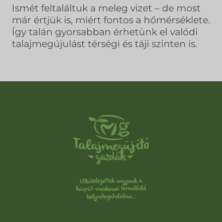
Ismét feltaláltuk a meleg vizet – de most
már értjük is, miért fontos a hőmérséklete.
Így talán gyorsabban érhetünk el valódi
talajmegújulást térségi és táji szinten is.