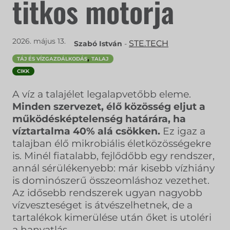
titkos motorja
2026. május 13.
STE.TECH
Szabó István
-
,
TÁJ ÉS VÍZGAZDÁLKODÁS
TALAJ
CIKK
A víz a talajélet legalapvetőbb eleme.
Minden szervezet, élő közösség eljut a
működésképtelenség határára, ha
víztartalma 40% alá csökken.
Ez igaz a
talajban élő mikrobiális életközösségekre
is. Minél fiatalabb, fejlődőbb egy rendszer,
annál sérülékenyebb: már kisebb vízhiány
is dominószerű összeomláshoz vezethet.
Az idősebb rendszerek ugyan nagyobb
vízveszteséget is átvészelhetnek, de a
tartalékok kimerülése után őket is utoléri
a hanyatlás.