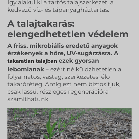
Így alakul ki a tartós talajszerkezet, a
kedvező víz- és tápanyagháztartás.
A talajtakarás:
elengedhetetlen védelem
A friss, mikrobiális eredetű anyagok
érzékenyek a hőre, UV-sugárzásra. A
ezek gyorsan
takaratlan talajban
lebomlanak
– ezért nélkülözhetetlen a
folyamatos, vastag, szerkezetes, élő
takaróréteg. Amíg ezt nem biztosítjuk,
csak lassú, részleges regenerációra
számíthatunk.