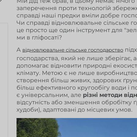
Мій дід теж орав, в цьому немає нічого
заперечення проти технологій збереже
справді наші предки вміли добре госпо
Чи справді відновлювальне сільське г
це просто ще один інструмент для "зе
ми в гліфосаті?
A
підх
відновлювальне сільське господарство
господарства, який не лише зберігає, а
допомагає відновити природні екосист
клімату. Метою є не лише виробництво
створення більш живих, здорових ґрунт
більш ефективного кругообігу води і п
є універсальним, але
різні методи від
відсутність або зменшення обробітку ґ
худоби), адаптовані до місцевих умов.