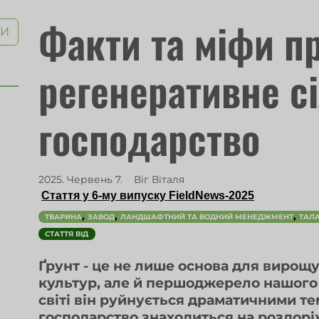
Факти та міфи п
ТИ
регенеративне с
господарство
2025. Червень 7.
Віг Віталя
Стаття у 6-му випуску FieldNews-2025
,
,
,
ТВАРИНА
ЗАВОД
ЛАНДШАФТНИЙ ТА ВОДНИЙ МЕНЕДЖМЕНТ
ТАЛ
СТАТТЯ ВІД
Ґрунт - це не лише основа для вирощ
культур, але й першоджерело нашого 
світі він руйнується драматичними те
господарство знаходиться на роздорі