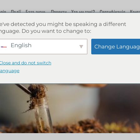
рів
Події
База знань
Проекти
Хто ми такі?
Сертифікація
Конт
've detected you might be speaking a different
nguage. Do you want to change to:
English
Change Languag
Close and do not switch
language