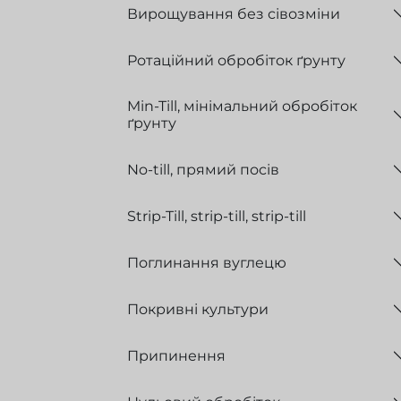
Вирощування без сівозміни
Ротаційний обробіток ґрунту
Min-Till, мінімальний обробіток
ґрунту
No-till, прямий посів
Strip-Till, strip-till, strip-till
Поглинання вуглецю
Покривні культури
Припинення