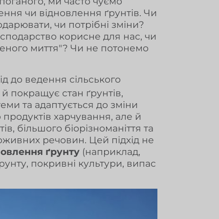
 поганого, ми часто чуємо
ння чи відновлення ґрунтів. Чи
дарювати, чи потрібні зміни?
осподарство корисне для нас, чи
леного миття"? Чи не потонемо
ід до ведення сільського
 й покращує стан ґрунтів,
еми та адаптується до зміни
 продуктів харчування, але й
ів, більшого біорізноманіття та
оживних речовин. Цей підхід не
новлення ґрунту
(наприклад,
рунту, покривні культури, випас