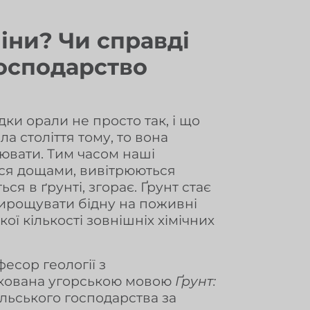
міни? Чи справді
господарство
дки орали не просто так, і що
 століття тому, то вона
нювати. Тим часом наші
ься дощами, вивітрюються
ся в ґрунті, згорає. Ґрунт стає
ирощувати бідну на поживні
ї кількості зовнішніх хімічних
сор геології з
ікована угорською мовою
Ґрунт:
ільського господарства за