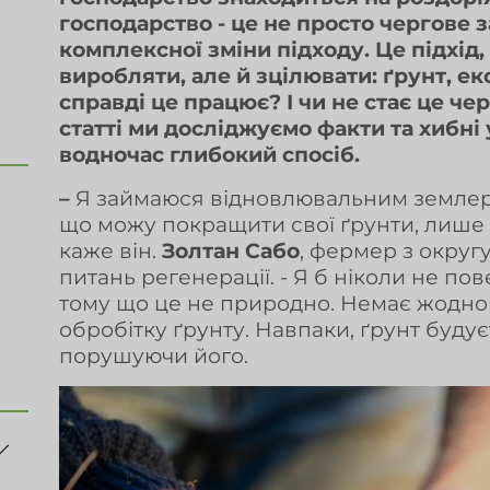
господарство - це не просто чергове 
комплексної зміни підходу. Це підхід
виробляти, але й зцілювати: ґрунт, е
справді це працює? І чи не стає це ч
статті ми досліджуємо факти та хибні
водночас глибокий спосіб.
–
Я займаюся відновлювальним землероб
що можу покращити свої ґрунти, лише 
каже він.
Золтан Сабо
, фермер з округ
питань регенерації. - Я б ніколи не по
тому що це не природно. Немає жодно
обробітку ґрунту. Навпаки, ґрунт будує
порушуючи його.