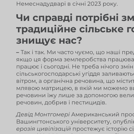
Немеснадудварі в січні 2023 року.
Чи справді потрібні з
традиційне сільське 
знищує нас?
–
Так і так. Ми часто чуємо, що наші пре
якщо ця форма землеробства працювала
працює і сьогодні. Не треба нічого змі
сільськогосподарські угіддя заливают
вітром, а органічна речовина, що містить
млявою матрицею, в якій ми можемо в
речовини їжу лише за допомогою велико
речовин, добрив і пестицидів.
Девід Монтгомері
Американський профе
Вашингтонського університету, опубл
ерозія цивілізацій
простежує історію с