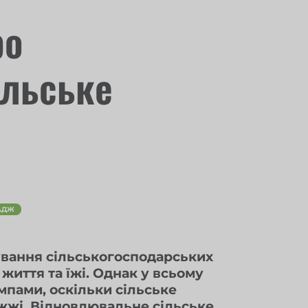
ро
ільське
АДЖ
ування сільськогосподарських
життя та їжі. Однак у всьому
мпами, оскільки сільське
жжі. Відновлювальне сільське