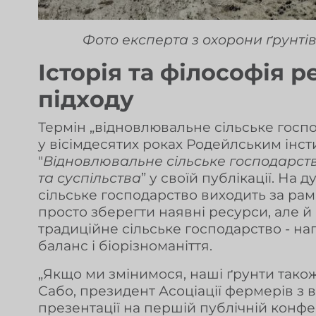
Фото експерта з охорони ґрунт
Історія та філософія 
підходу
Термін „відновлювальне сільське гос
у вісімдесятих роках Родейлським інст
"
Відновлювальне сільське господарство
та суспільства
” у своїй публікації. На
сільське господарство виходить за рам
просто зберегти наявні ресурси, але й
традиційне сільське господарство - на
баланс і біорізноманіття.
„Якщо ми змінимося, наші ґрунти також 
Сабо, президент Асоціації фермерів з в
презентації на першій публічній конфе