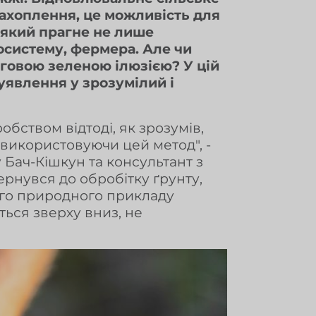
захоплення, це можливість для
, який прагне не лише
косистему, фермера. Але чи
ерговою зеленою ілюзією? У цій
 уявлення у зрозумілий і
ством відтоді, як зрозумів,
використовуючи цей метод", -
у Бач-Кішкун та консультант з
вернувся до обробітку ґрунту,
го природного прикладу
ться зверху вниз, не