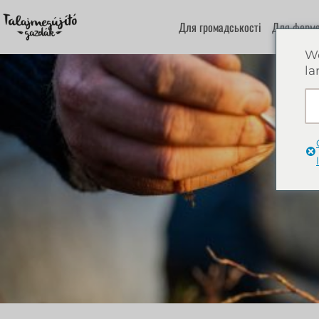
Для громадськості
Для ферме
We
la