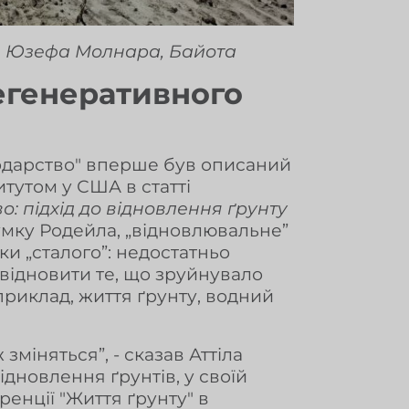
ів Юзефа Молнара, Байота
регенеративного
подарство" вперше був описаний
итутом у США в статті
: підхід до відновлення ґрунту
 думку Родейла, „відновлювальне”
ки „сталого”: недостатньо
 відновити те, що зруйнувало
приклад, життя ґрунту, водний
зміняться”, - сказав Аттіла
ідновлення ґрунтів, у своїй
ренції "Життя ґрунту" в