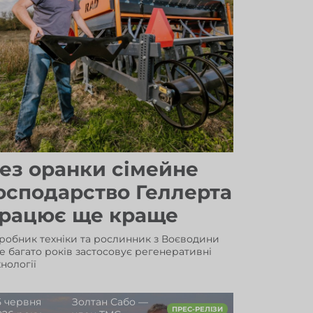
ез оранки сімейне
осподарство Геллерта
рацює ще краще
робник техніки та рослинник з Воєводини
е багато років застосовує регенеративні
хнології
5 червня
Золтан Сабо —
ПРЕС-РЕЛІЗИ