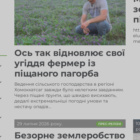
з
п
htt
el
me
Ось так відновлює свої
угіддя фермер із
піщаного пагорба
Ведення сільського господарства в регіоні
Хомокхатсаг завжди було нелегким завданням.
Через піщані ґрунти, що швидко висихають,
дедалі екстремальніші погодні умови та
нестачу опадів...
1
29 липня 2026 року.
ПРЕС-РЕЛІЗИ
р
Безорне землеробство