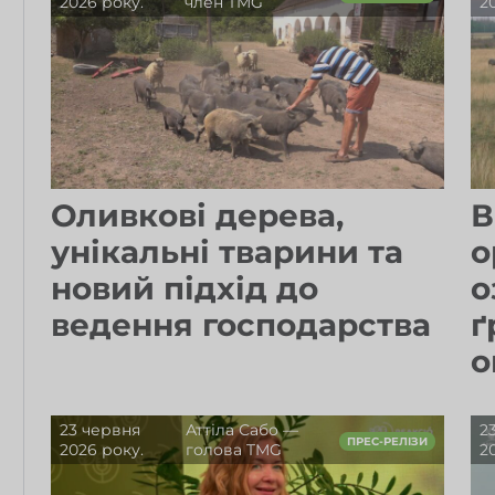
2026 року.
член TMG
2
Оливкові дерева,
В
унікальні тварини та
о
новий підхід до
о
ведення господарства
ґ
о
23 червня
Аттіла Сабо —
2
ПРЕС-РЕЛІЗИ
2026 року.
голова TMG
2