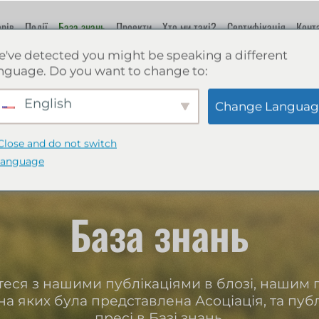
рів
Події
База знань
Проекти
Хто ми такі?
Сертифікація
Конт
've detected you might be speaking a different
nguage. Do you want to change to:
English
Change Languag
Close and do not switch
language
База знань
еся з нашими публікаціями в блозі, нашим г
на яких була представлена Асоціація, та пуб
пресі в Базі знань.