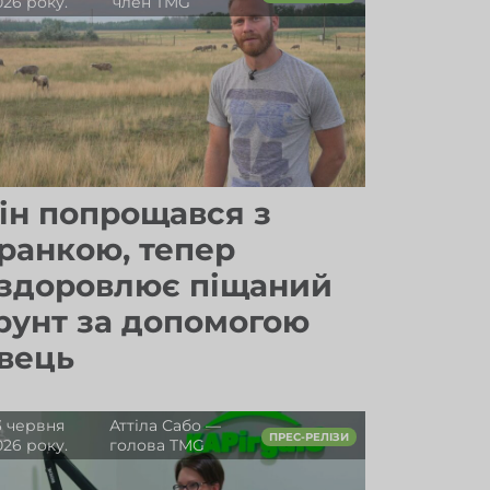
026 року.
член TMG
ін попрощався з
ранкою, тепер
здоровлює піщаний
рунт за допомогою
вець
3 червня
Аттіла Сабо —
ПРЕС-РЕЛІЗИ
026 року.
голова TMG