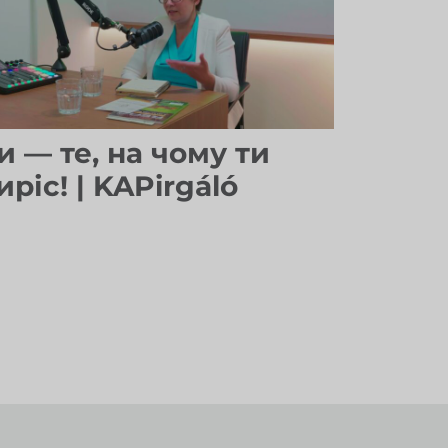
и — те, на чому ти
иріс! | KAPirgáló