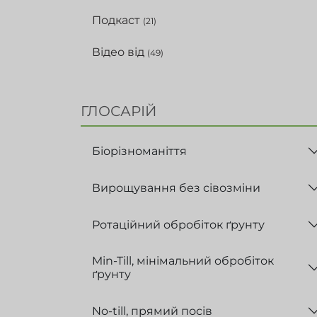
Подкаст
(21)
Відео від
(49)
ГЛОСАРІЙ
Біорізноманіття
Вирощування без сівозміни
Ротаційний обробіток ґрунту
Min-Till, мінімальний обробіток
ґрунту
No-till, прямий посів