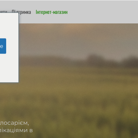
акти
Підтримка
Інтернет-магазин
e
лосарієм,
лікаціями в