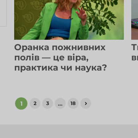
Оранка пожнивних
Т
полів — це віра,
в
практика чи наука?
1
...
2
3
18