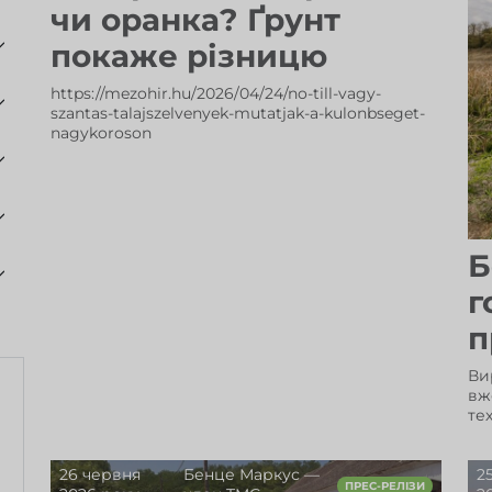
чи оранка? Ґрунт
покаже різницю
https://mezohir.hu/2026/04/24/no-till-vagy-
szantas-talajszelvenyek-mutatjak-a-kulonbseget-
nagykoroson
Б
г
п
Ви
вж
те
26 червня
Бенце Маркус —
2
ПРЕС-РЕЛІЗИ