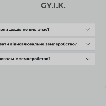
GY.I.K.
коли дощів не вистачає?
увати відновлювальне землеробство?
лювальне землеробство?