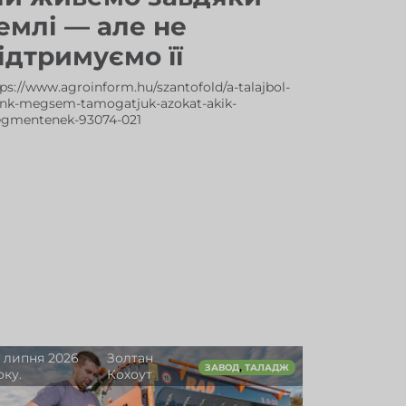
емлі — але не
ідтримуємо її
ps://www.agroinform.hu/szantofold/a-talajbol-
unk-megsem-tamogatjuk-azokat-akik-
gmentenek-93074-021
0 липня 2026
Золтан
,
ЗАВОД
ТАЛАДЖ
оку.
Кохоут