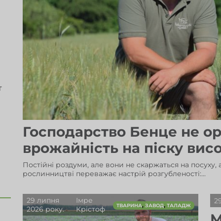
т
Господарство Бенце не ор
врожайність на піску вис
Постійні роздуми, але вони не скаржаться на посуху, 
рослинництві переважає настрій розгубленості:...
29 липня
Імре
2
,
,
ТВАРИНА
ЗАВОД
ТАЛАДЖ
2026 року.
Крістоф
М