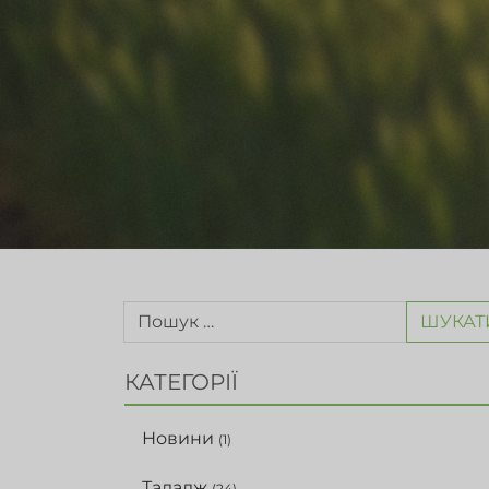
ШУКАТ
КАТЕГОРІЇ
Новини
(1)
Таладж
(24)