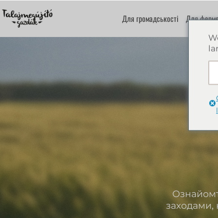
Для громадськості
Для ферме
We
la
Ознайомт
заходами, 