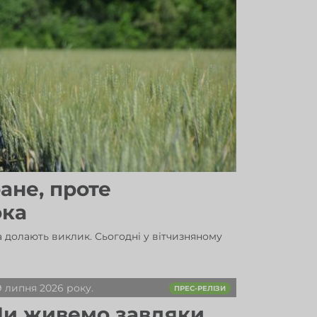
ане, проте
ока
а долають виклик. Сьогодні у вітчизняному
9 липня 2026 року.
ПРЕС-РЕЛІЗИ
и живемо завдяки