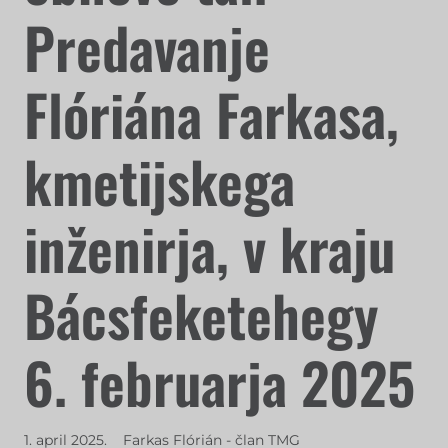
Predavanje
Flóriána Farkasa,
kmetijskega
inženirja, v kraju
Bácsfeketehegy
6. februarja 2025
1. april 2025.
Farkas Flórián - član TMG