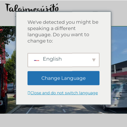
We've detected you might be
speaking a different
language. Do you want to
change to:
English
Change Language
Close and do not switch language