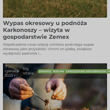
Wypas okresowy u podnóża
Karkonoszy – wizyta w
gospodarstwie Zemex
Współcześnie coraz więcej rolników postrzega wypas
okresowy jako przyszłość: chroni on glebę, zwiększa
wydajność pastwisk i...
7
Víg
czerwca
,
,
ZWIERZĘ
ROŚLINA
ZARZĄDZANIE KRAJOBRAZEM I
Vitália
2025 r.