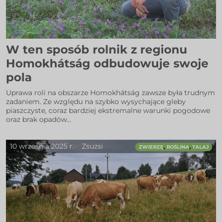
W ten sposób rolnik z regionu
Homokhátság odbudowuje swoje
pola
Uprawa roli na obszarze Homokhátság zawsze była trudnym
zadaniem. Ze względu na szybko wysychające gleby
piaszczyste, coraz bardziej ekstremalne warunki pogodowe
oraz brak opadów...
10 września 2025 r.
Zsuzsi
,
,
ZWIERZĘ
ROŚLINA
TALAJ