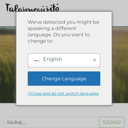
Zwierzę
We've detected you might be
speaking a different
language. Do you want to
Zapoznaj się z naszymi
change to:
wpisami na blogu,
słowniczkiem,
English
wydarzeniami, na
których
Stowarzyszenie było
Change Language
reprezentowane oraz
relacjami prasowymi w
Close and do not switch language
Bazie wiedzy.
SZUKAJ