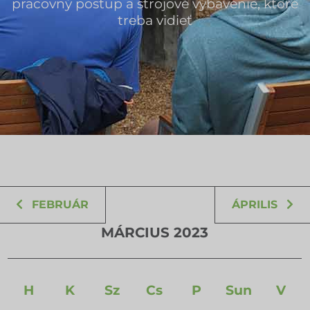
pracovný postup a strojové vybavenie, ktoré
treba vidieť
FEBRUÁR
ÁPRILIS
MÁRCIUS 2023
H
K
Sz
Cs
P
Sun
V