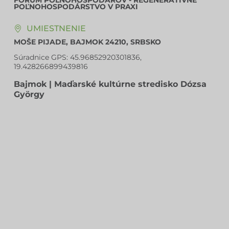
FÓRUM POĽNOHOSPODÁROV - REGENERATÍVNE
POĽNOHOSPODÁRSTVO V PRAXI
UMIESTNENIE
MOŠE PIJADE, BAJMOK 24210, SRBSKO
Súradnice GPS:
45.96852920301836,
19.428266899439816
Bajmok | Maďarské kultúrne stredisko Dózsa
György