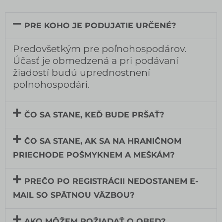
PRE KOHO JE PODUJATIE URČENÉ?
Predovšetkým pre poľnohospodárov.
Účasť je obmedzená a pri podávaní
žiadostí budú uprednostnení
poľnohospodári.
ČO SA STANE, KEĎ BUDE PRŠAŤ?
ČO SA STANE, AK SA NA HRANIČNOM
PRIECHODE POŠMYKNEM A MEŠKÁM?
PREČO PO REGISTRÁCII NEDOSTANEM E-
MAIL SO SPÄTNOU VÄZBOU?
AKO MÔŽEM POŽIADAŤ O OBED?