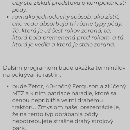
aby ste získali predstavu o kompaktnosti
pôdy,
rovnako jednoduchý spôsob, ako zistiť,
ako vodu absorbujú tri rôzne typy pôdy.
Tá, ktorá je už šesť rokov zoraná, tá,
ktorá bola premenená pred rokom, a tá,
ktorá je vedľa a ktorá je stále zoraná.
Ďalším programom bude ukážka terminálov
na pokrývanie rastlín:
bude Zetor, 40-ročný Ferguson a zlúčený
MTZ a k nim patriace náradie, ktoré sa
cenou nepriblížia veľmi drahému
traktoru. Zmyslom našej prezentácie je,
že na tento typ obrábania pôdy
nepotrebujete strašne drahý strojový
park.