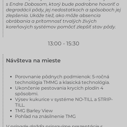
s Endre Dobosom, ktorý bude podrobne hovoriť o
degradácii pôdy, jej nedostatkoch a spôsoboch jej
zlepšenia. Ukáže tiež, ako môže absencia
obrábania a prítomnosť trvalých živých
koreňových systémov pomôcť zlepšiť stav pôdy.
13:00 - 15:30
Návšteva na mieste
Porovnanie pôdnych podmienok: 5-ročná
technológia TMMG a klasická technológia.
Ukončenie pestovania krycích plodín 4
spôsobmi.
Výsev kukurice v systéme NO-TILL a STRIP-
TILL.
TMG Barley View
Pohľad na znásilnenie TMG
V prípade dažďa pripravíme prezentácie s