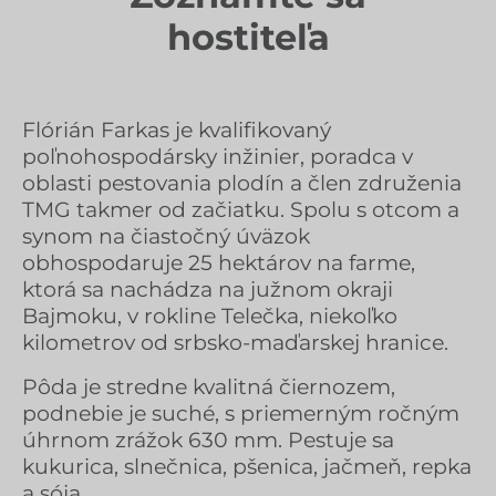
hostiteľa
Flórián Farkas je kvalifikovaný
poľnohospodársky inžinier, poradca v
oblasti pestovania plodín a člen združenia
TMG takmer od začiatku. Spolu s otcom a
synom na čiastočný úväzok
obhospodaruje 25 hektárov na farme,
ktorá sa nachádza na južnom okraji
Bajmoku, v rokline Telečka, niekoľko
kilometrov od srbsko-maďarskej hranice.
Pôda je stredne kvalitná čiernozem,
podnebie je suché, s priemerným ročným
úhrnom zrážok 630 mm. Pestuje sa
kukurica, slnečnica, pšenica, jačmeň, repka
a sója.