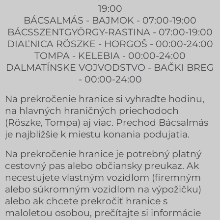
19:00
BÁCSALMÁS - BAJMOK - 07:00-19:00
BÁCSSZENTGYÖRGY-RASTINA - 07:00-19:00
DIAĽNICA RÖSZKE - HORGOŠ - 00:00-24:00
TOMPA - KELEBIA - 00:00-24:00
DALMATÍNSKE VOJVODSTVO - BAČKI BREG
- 00:00-24:00
Na prekročenie hranice si vyhraďte hodinu,
na hlavných hraničných priechodoch
(Röszke, Tompa) aj viac. Prechod Bácsalmás
je najbližšie k miestu konania podujatia.
Na prekročenie hranice je potrebný platný
cestovný pas alebo občiansky preukaz. Ak
necestujete vlastným vozidlom (firemným
alebo súkromným vozidlom na výpožičku)
alebo ak chcete prekročiť hranice s
maloletou osobou, prečítajte si informácie