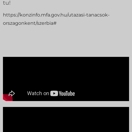
tu!
https://konzinfo.mfa.gov.hu/utazasi-tanacsok-
orszagonkent/szerbia#