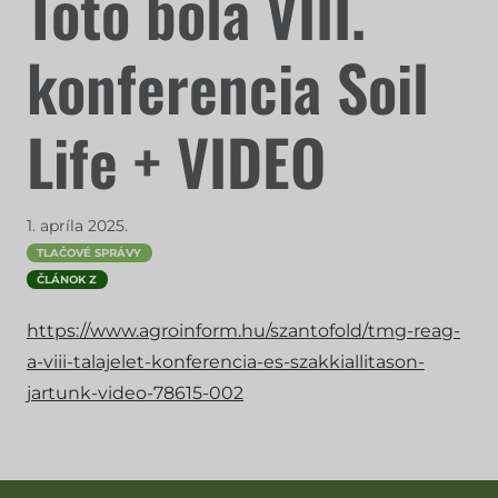
Toto bola VIII.
konferencia Soil
Life + VIDEO
1. apríla 2025.
TLAČOVÉ SPRÁVY
ČLÁNOK Z
https://www.agroinform.hu/szantofold/tmg-reag-
a-viii-talajelet-konferencia-es-szakkiallitason-
jartunk-video-78615-002