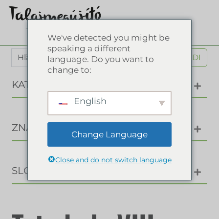
We've detected you might be
speaking a different
NÁJDI
language. Do you want to
change to:
KATEGÓRIE
English
ZNAČKY
Change Language
Close and do not switch language
SLOVNÍK