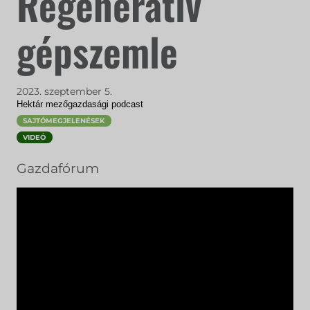
Regeneratív
gépszemle
2023. szeptember 5.
Hektár mezőgazdasági podcast
SAJTÓMEGJELENÉSEK
VIDEÓ
Gazdafórum