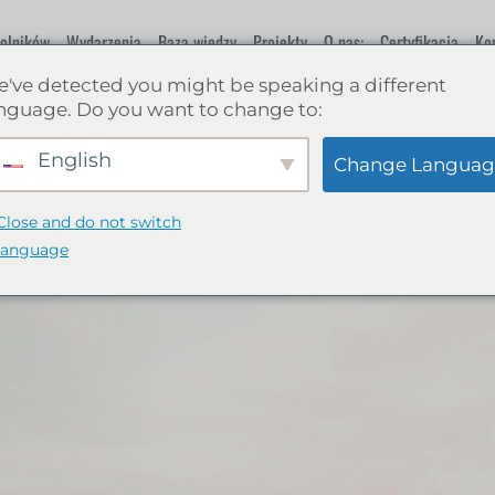
rolników
Wydarzenia
Baza wiedzy
Projekty
O nas:
Certyfikacja
Ko
've detected you might be speaking a different
nguage. Do you want to change to:
English
Change Languag
Close and do not switch
language