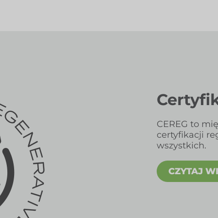
Certyfi
CEREG to mi
certyfikacji r
wszystkich.
CZYTAJ W