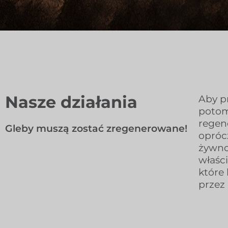
Nasze działania
Aby p
potom
regen
Gleby muszą zostać zregenerowane!
opróc
żywno
właści
które
przez