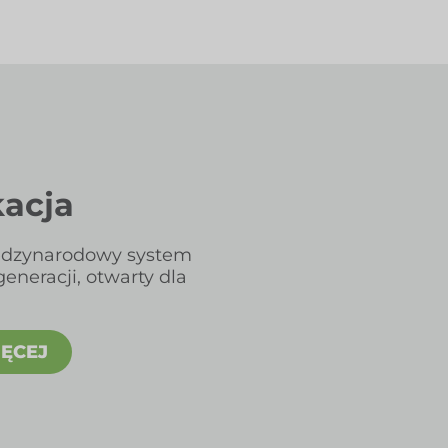
kacja
ędzynarodowy system
egeneracji, otwarty dla
IĘCEJ