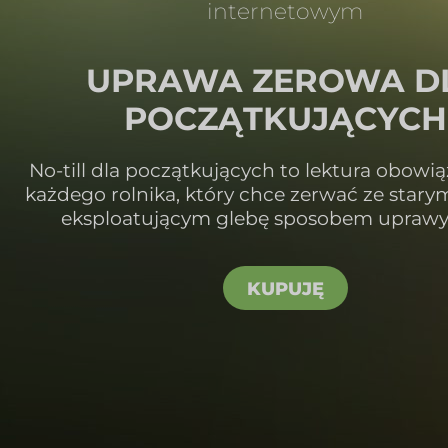
internetowym
UPRAWA ZEROWA D
POCZĄTKUJĄCYCH
No-till dla początkujących to lektura obowi
każdego rolnika, który chce zerwać ze stary
eksploatującym glebę sposobem uprawy 
KUPUJĘ