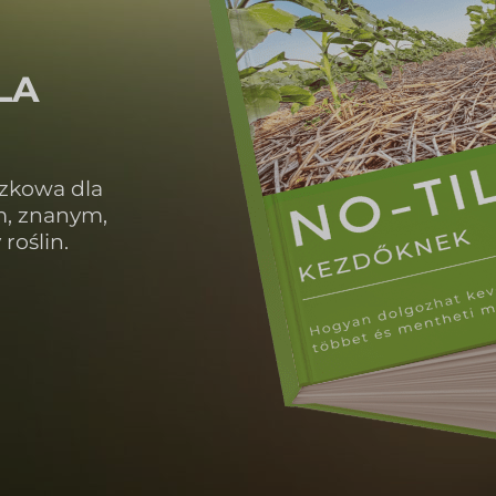
LA
ązkowa dla
m, znanym,
roślin.