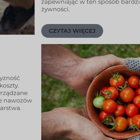
zapewniając w ten sposób bardzi
żywności.
CZYTAJ WIĘCEJ
żyzność
koszty.
yrządzane
ie nawozów
arstwa.