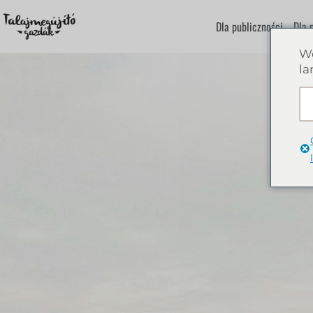
Dla publiczności
Dla 
We
la