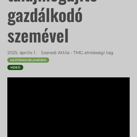
gazdálkodó
szemével
2025. április 1.
Szeredi Attila - TMG elnökségi tag
SAJTÓMEGJELENÉSEK
VIDEÓ