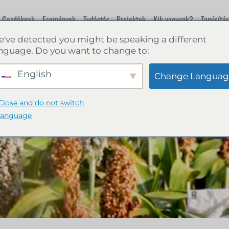
Gazdáknak
Események
Tudástár
Projektek
Kik vagyunk?
Tanúsítás
've detected you might be speaking a different
nguage. Do you want to change to:
English
Change Languag
Close and do not switch
language