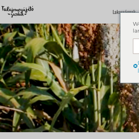
Lakosságnak
We
la