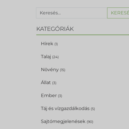
KERES
KATEGÓRIÁK
Hírek
(1)
Talaj
(24)
Növény
(15)
Állat
(3)
Ember
(3)
Táj és vízgazdálkodás
(5)
Sajtómegjelenések
(90)