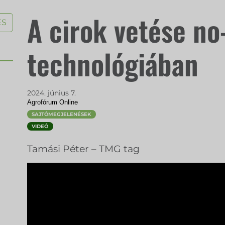
A cirok vetése no-
ÉS
technológiában
2024. június 7.
Agrofórum Online
SAJTÓMEGJELENÉSEK
VIDEÓ
Tamási Péter – TMG tag