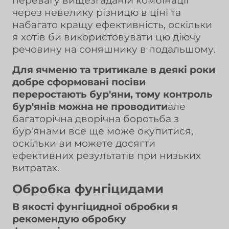
перевагу вищезгаданій комбінації
через невелику різницю в ціні та
набагато кращу ефективність, оскільки
я хотів би використовувати цю діючу
речовину на соняшнику в подальшому.
Для ячменю та тритикале в деякі роки
добре сформовані посіви
переростають бур'яни, тому контроль
бур'янів можна не проводити
але
багаторічна дворічна боротьба з
бур'янами все ще може окупитися,
оскільки ви можете досягти
ефективних результатів при низьких
витратах.
Обробка фунгіцидами
В якості фунгіцидної обробки я
рекомендую обробку