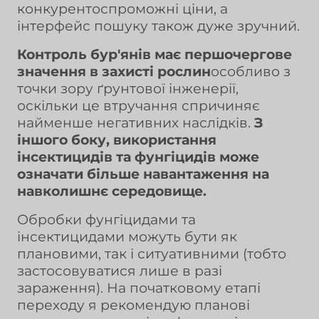
конкурентоспроможні ціни, а
інтерфейс пошуку також дуже зручний.
Контроль бур'янів має першочергове
значення в захисті рослин
особливо з
точки зору ґрунтової інженерії,
оскільки це втручання спричиняє
найменше негативних наслідків.
З
іншого боку, використання
інсектицидів та фунгіцидів може
означати більше навантаження на
навколишнє середовище.
Обробки фунгіцидами та
інсектицидами можуть бути як
плановими, так і ситуативними (тобто
застосовуватися лише в разі
зараження). На початковому етапі
переходу я рекомендую планові