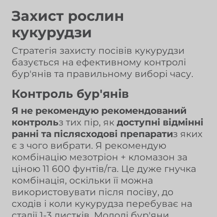
Захист рослин
кукурудзи
Стратегія захисту посівів кукурудзи
базується на ефективному контролі
бур'янів та правильному виборі часу.
Контроль бур'янів
Я не рекомендую рекомендований
контроль
з тих пір, як
доступні відмінні
ранні та післясходові препарати
з яких
є з чого вибрати. Я рекомендую
комбінацію мезотріон + кломазон за
ціною 11 600 фунтів/га. Це дуже гнучка
комбінація, оскільки її можна
використовувати після посіву, до
сходів і коли кукурудза перебуває на
стадії 1-3 листків. Молоді бур'яни