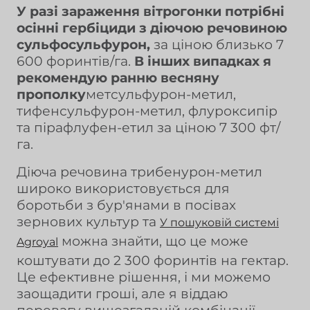
У разі зараження вітрогонки потрібні
осінні гербіциди з діючою речовиною
сульфосульфурон,
за ціною близько 7
600 форинтів/га.
В інших випадках я
рекомендую ранню весняну
прополку
метсульфурон-метил,
тифенсульфурон-метил, флуроксипір
та пірафлуфен-етил за ціною 7 300 фт/
га.
Діюча речовина трибенурон-метил
широко використовується для
боротьби з бур'янами в посівах
зернових культур та
У пошуковій системі
можна знайти, що це може
Agroyal
коштувати до 2 300 форинтів на гектар.
Це ефективне рішення, і ми можемо
заощадити гроші, але я віддаю