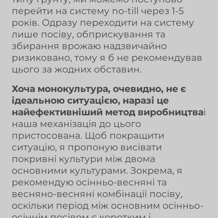
перейти на систему no-till через 1-5
років. Одразу переходити на систему
лише посіву, обприскування та
збирання врожаю надзвичайно
ризиковано, тому я б не рекомендував
цього за жодних обставин.
Хоча монокультура, очевидно, не є
ідеальною ситуацією, наразі це
найефективніший метод виробництва
і
наша механізація до цього
пристосована. Щоб покращити
ситуацію, я пропоную висівати
покривні культури між двома
основними культурами. Зокрема, я
рекомендую осінньо-весняні та
весняно-весняні комбінації посіву,
оскільки період між основним осінньо-
осіннім посівом є коротким і