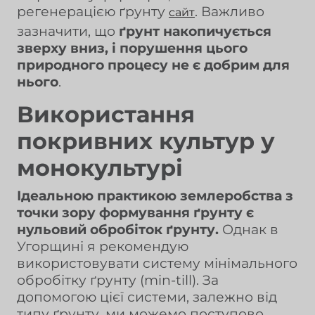
регенерацією ґрунту
. Важливо
сайт
зазначити, що
ґрунт накопичується
зверху вниз, і порушення цього
природного процесу не є добрим для
нього
.
Використання
покривних культур у
монокультурі
Ідеальною практикою землеробства з
точки зору формування ґрунту є
нульовий обробіток ґрунту.
Однак в
Угорщині я рекомендую
використовувати систему мінімального
обробітку ґрунту (min-till). За
допомогою цієї системи, залежно від
типу ґрунту, ми можемо поступово