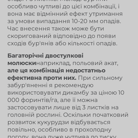
особливо чутливі до цієї комбінації, і
вона має відмінний ефект утримання
за умови випадання 10-20 мм опадів.
Час внесення також може бути
скоригований відповідно до появи
сходів бур'янів або кількості опадів.
Багаторічні двостулкові
молюски
наприклад, польовий акат,
але ця комбінація недостатньо
ефективна проти них.
При сильному
забур'яненні я рекомендую
використовувати дикамбу за ціною 10
000 форинтів/га, але її можна
застосовувати лише від 3 листків на
головній рослині. Оскільки початковий
розвиток кукурудзи відбувається
повільно, особливо в прохолодну
погоду, вона дуже чутлива до тиску