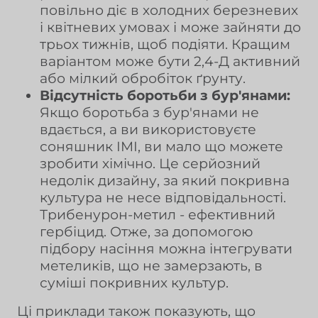
повільно діє в холодних березневих
і квітневих умовах і може зайняти до
трьох тижнів, щоб подіяти. Кращим
варіантом може бути 2,4-Д активний
або мілкий обробіток ґрунту.
Відсутність боротьби з бур'янами:
Якщо боротьба з бур'янами не
вдається, а ви використовуєте
соняшник IMI, ви мало що можете
зробити хімічно. Це серйозний
недолік дизайну, за який покривна
культура не несе відповідальності.
Трибенурон-метил - ефективний
гербіцид. Отже, за допомогою
підбору насіння можна інтегрувати
метеликів, що не замерзають, в
суміші покривних культур.
Ці приклади також показують, що