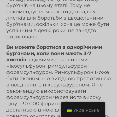
бур'янів на цьому етапі. Тому не
рекомендується чекати до стадії 3
листків для боротьби з дводольними
бур'янами, оскільки, хоча це може бути
успішним в деякі роки, це занадто
ризиковано.
Ви можете боротися з однорічними
бур'янами, коли вони мають 3-7
листків
з діючими речовинами
нікосульфурон, римсульфурон і
форамсульфурон. Римсульфурон може
бути економічно вигідною пропозицією
в поєднанні з нікосульфуроном. Я не
рекомендую використовувати
форамсульфурон через його високу
ціну - 30 000 форинтів/га, що є
достатньою ціною для досягнення
Українська
повного контролю, а його ефективність