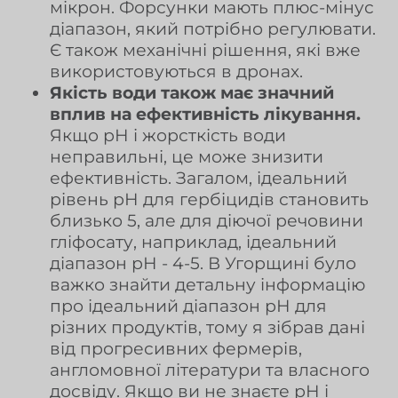
мікрон. Форсунки мають плюс-мінус
діапазон, який потрібно регулювати.
Є також механічні рішення, які вже
використовуються в дронах.
Якість води також має значний
вплив на ефективність лікування.
Якщо рН і жорсткість води
неправильні, це може знизити
ефективність. Загалом, ідеальний
рівень рН для гербіцидів становить
близько 5, але для діючої речовини
гліфосату, наприклад, ідеальний
діапазон рН - 4-5. В Угорщині було
важко знайти детальну інформацію
про ідеальний діапазон рН для
різних продуктів, тому я зібрав дані
від прогресивних фермерів,
англомовної літератури та власного
досвіду. Якщо ви не знаєте рН і