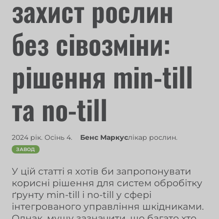
захист рослин
без сівозміни:
рішення min-till
та no-till
2024 рік. Осінь 4.
Бенс Маркус
лікар рослин.
ЗАВОД
У цій статті я хотів би запропонувати
корисні рішення для систем обробітку
ґрунту min-till і no-till у сфері
інтегрованого управління шкідниками.
Однак, мушу зазначити, що багато хто