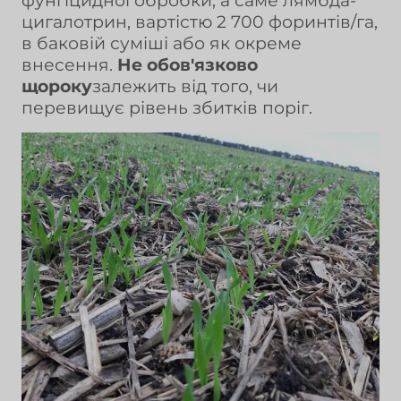
фунгіцидної обробки, а саме лямбда-
цигалотрин, вартістю 2 700 форинтів/га,
в баковій суміші або як окреме
внесення.
Не обов'язково
щороку
залежить від того, чи
перевищує рівень збитків поріг.