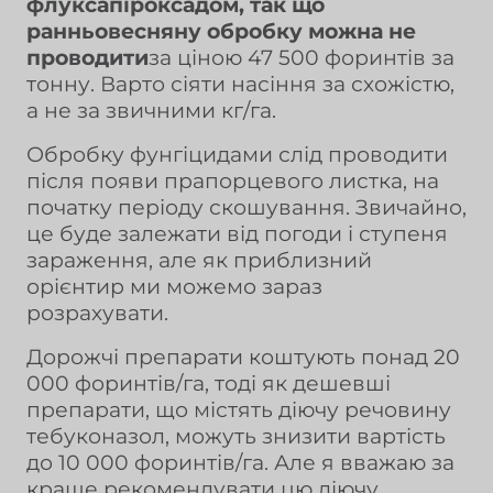
флуксапіроксадом, так що
ранньовесняну обробку можна не
проводити
за ціною 47 500 форинтів за
тонну. Варто сіяти насіння за схожістю,
а не за звичними кг/га.
Обробку фунгіцидами слід проводити
після появи прапорцевого листка, на
початку періоду скошування. Звичайно,
це буде залежати від погоди і ступеня
зараження, але як приблизний
орієнтир ми можемо зараз
розрахувати.
Дорожчі препарати коштують понад 20
000 форинтів/га, тоді як дешевші
препарати, що містять діючу речовину
тебуконазол, можуть знизити вартість
до 10 000 форинтів/га. Але я вважаю за
краще рекомендувати цю діючу