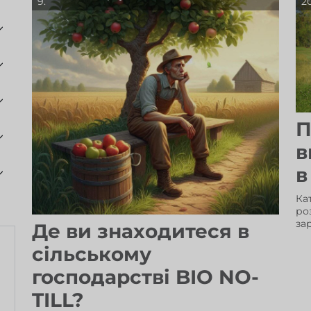
9.
20
П
в
в
Ка
ро
за
Де ви знаходитеся в
сільському
господарстві BIO NO-
TILL?