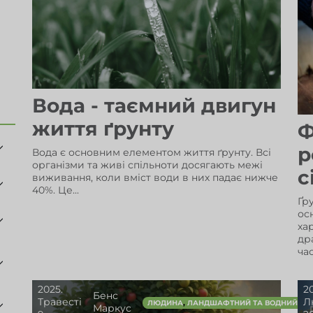
Вода - таємний двигун
життя ґрунту
Ф
р
Вода є основним елементом життя ґрунту. Всі
організми та живі спільноти досягають межі
с
виживання, коли вміст води в них падає нижче
40%. Це...
Ґр
ос
ха
др
час
2025.
2
Бенс
Травесті
Л
,
ЛЮДИНА
ЛАНДШАФТНИЙ ТА ВОДНИЙ М
Маркус