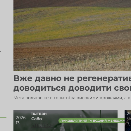
т
Вже давно не регенерати
доводиться доводити сво
Мета полягає не в гонитві за високими врожаями, а в 
Іштван
2
2026.
Сабо
-
Ч
ЛАНДШАФТНИЙ ТА ВОДНИЙ МЕНЕДЖМЕН
13.
7.
STE.TECH