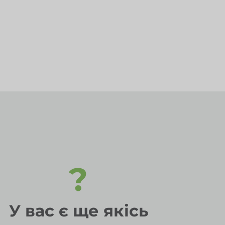
?
У вас є ще якісь