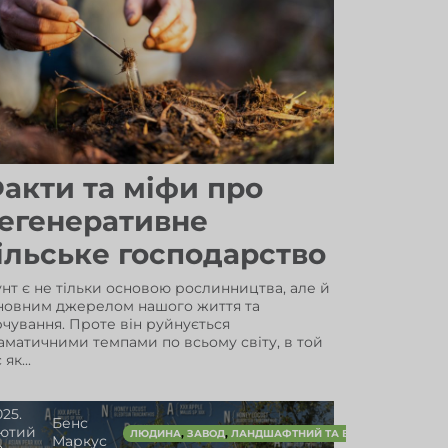
акти та міфи про
егенеративне
ільське господарство
унт є не тільки основою рослинництва, але й
новним джерелом нашого життя та
рчування. Проте він руйнується
аматичними темпами по всьому світу, в той
 як...
025.
Бенс
ютий
,
,
,
ЕНЕДЖМЕНТ
ТАЛАДЖ
ЛЮДИНА
ЗАВОД
ЛАНДШАФТНИЙ ТА ВОДНИЙ МЕНЕДЖ
Маркус