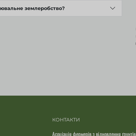
лювальне землеробство?
КОНТАКТИ
Асоціація фермерів з відновлення ґрунтів