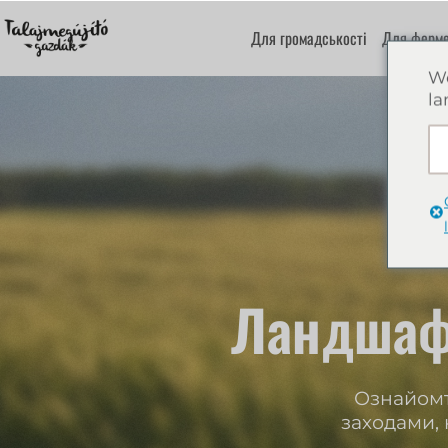
Для громадськості
Для ферме
We
la
Ландшаф
Ознайомт
заходами, 