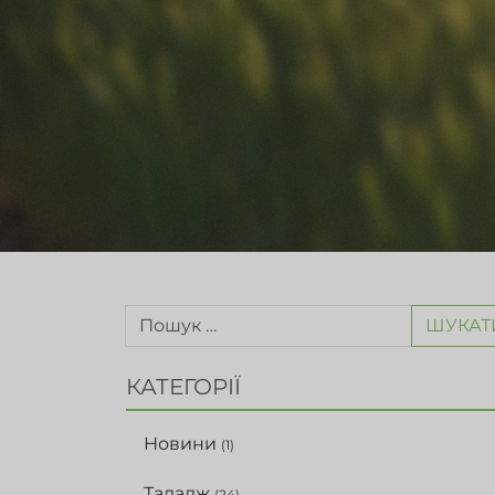
ШУКАТ
КАТЕГОРІЇ
Новини
(1)
Таладж
(24)