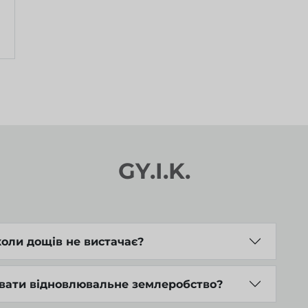
GY.I.K.
коли дощів не вистачає?
увати відновлювальне землеробство?