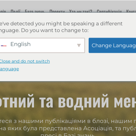
рів
Події
База знань
Проекти
Хто ми такі?
Сертифікація
Конт
've detected you might be speaking a different
nguage. Do you want to change to:
English
Change Languag
Close and do not switch
language
тний та водний ме
еся з нашими публікаціями в блозі, нашим г
на яких була представлена Асоціація, та пуб
пресі в Базі знань.