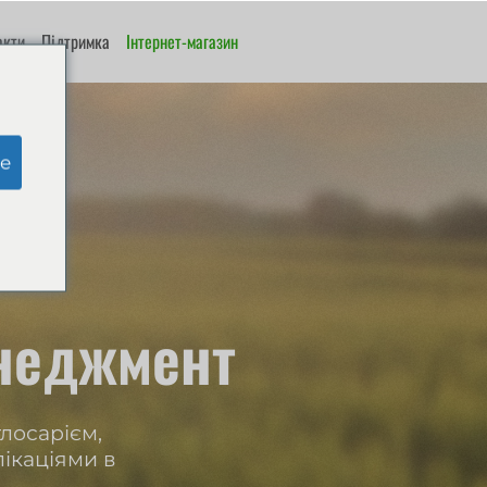
акти
Підтримка
Інтернет-магазин
e
неджмент
лосарієм,
лікаціями в