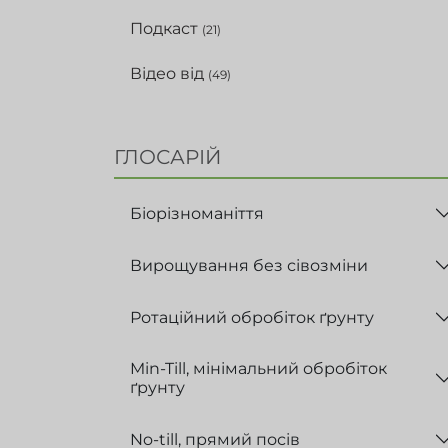
Подкаст
(21)
Відео від
(49)
ГЛОСАРІЙ
Біорізноманіття
Вирощування без сівозміни
Ротаційний обробіток ґрунту
Min-Till, мінімальний обробіток
ґрунту
No-till, прямий посів