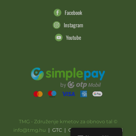
Facebook
Instagram
Youtube
TMG - Združenje kmetov za obnovo tal ©
info@tmg.hu
|
GTC
|
Obvestilo o zasebnosti