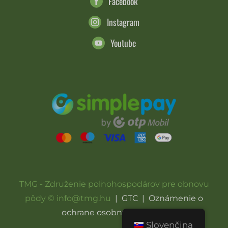
Facebook
Instagram
Youtube
TMG - Združenie poľnohospodárov pre obnovu
pôdy © info@tmg.hu
|
GTC
|
Oznámenie o
ochrane osobných údajov
Slovenčina