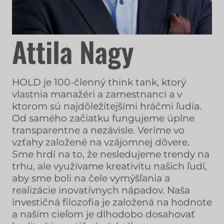
Attila Nagy
HOLD je 100-členný think tank, ktorý
vlastnia manažéri a zamestnanci a v
ktorom sú najdôležitejšími hráčmi ľudia.
Od samého začiatku fungujeme úplne
transparentne a nezávisle. Veríme vo
vzťahy založené na vzájomnej dôvere.
Sme hrdí na to, že nesledujeme trendy na
trhu, ale využívame kreativitu našich ľudí,
aby sme boli na čele vymýšľania a
realizácie inovatívnych nápadov. Naša
investičná filozofia je založená na hodnote
a naším cieľom je dlhodobo dosahovať