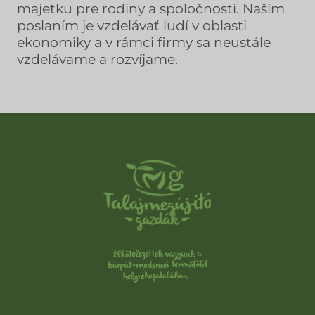
majetku pre rodiny a spoločnosti. Naším
poslaním je vzdelávať ľudí v oblasti
ekonomiky a v rámci firmy sa neustále
vzdelávame a rozvíjame.