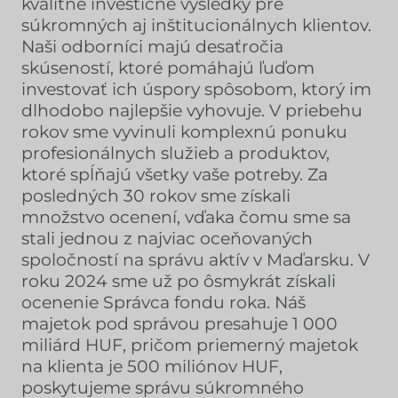
kvalitné investičné výsledky pre
súkromných aj inštitucionálnych klientov.
Naši odborníci majú desaťročia
skúseností, ktoré pomáhajú ľuďom
investovať ich úspory spôsobom, ktorý im
dlhodobo najlepšie vyhovuje. V priebehu
rokov sme vyvinuli komplexnú ponuku
profesionálnych služieb a produktov,
ktoré spĺňajú všetky vaše potreby. Za
posledných 30 rokov sme získali
množstvo ocenení, vďaka čomu sme sa
stali jednou z najviac oceňovaných
spoločností na správu aktív v Maďarsku. V
roku 2024 sme už po ôsmykrát získali
ocenenie Správca fondu roka. Náš
majetok pod správou presahuje 1 000
miliárd HUF, pričom priemerný majetok
na klienta je 500 miliónov HUF,
poskytujeme správu súkromného