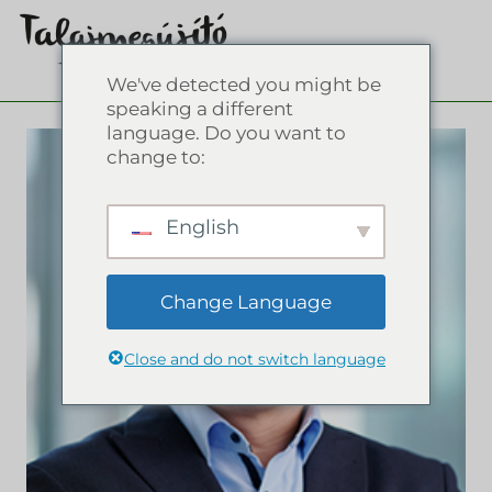
We've detected you might be
speaking a different
language. Do you want to
change to:
English
Change Language
Close and do not switch language