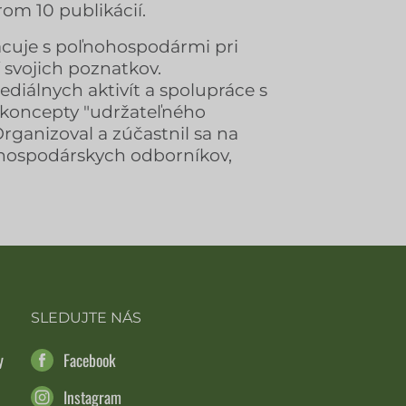
rom 10 publikácií.
racuje s poľnohospodármi pri
 svojich poznatkov.
diálnych aktivít a spolupráce s
koncepty "udržateľného
rganizoval a zúčastnil sa na
hospodárskych odborníkov,
SLEDUJTE NÁS
y
Facebook
Instagram