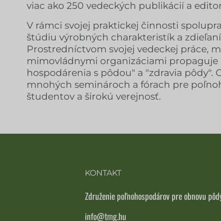
viac ako 250 vedeckých publikácií a edito
V rámci svojej praktickej činnosti spolup
štúdiu výrobných charakteristík a zdieľaní
Prostredníctvom svojej vedeckej práce, me
mimovládnymi organizáciami propaguje 
hospodárenia s pôdou" a "zdravia pôdy". O
mnohých seminároch a fórach pre poľno
študentov a širokú verejnosť.
KONTAKT
Združenie poľnohospodárov pre obnovu pôd
info@tmg.hu