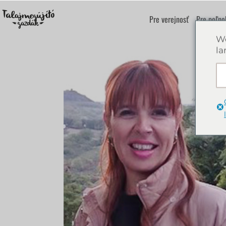
Pre verejnosť
Pre poľno
We
la