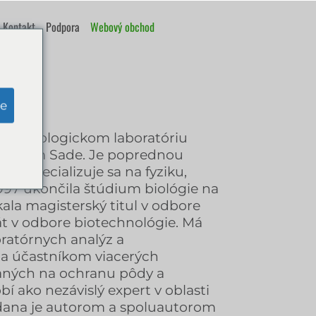
Kontakt
Podpora
Webový obchod
v
e
agroekologickom laboratóriu
 v Novom Sade. Je poprednou
a, špecializuje sa na fyziku,
997 ukončila štúdium biológie na
ala magisterský titul v odbore
át v odbore biotechnológie. Má
oratórnych analýz a
a účastníkom viacerých
aných na ochranu pôdy a
obí ako nezávislý expert v oblasti
dana je autorom a spoluautorom