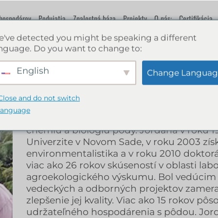
hospodárov
Podujatia
Znalostná báza
Projekty
O nás:
Certifikácia
've detected you might be speaking a different
nguage. Do you want to change to:
Dr. Jordana Ninko
English
Change Languag
Dr. Jordana Ninkov pracuje v Pôdnom a 
Close and do not switch
Ústavu rastlinnej a zeleninárskej výroby
language
výskumníčkou v oblasti životného prostredi
chémiu a biológiu pôdy. Jordana v roku 1
Univerzite v Novom Sade, v roku 2003 získ
environmentalistika a v roku 2010 doktor
viac ako 26 rokov skúseností v oblasti lab
agroekologického výskumu. Bol vedúcim 
vedeckých a odborných projektov zamer
zlepšenie jej kvality. Viac ako 15 rokov pôs
udržateľného hospodárenia s pôdou. Jor