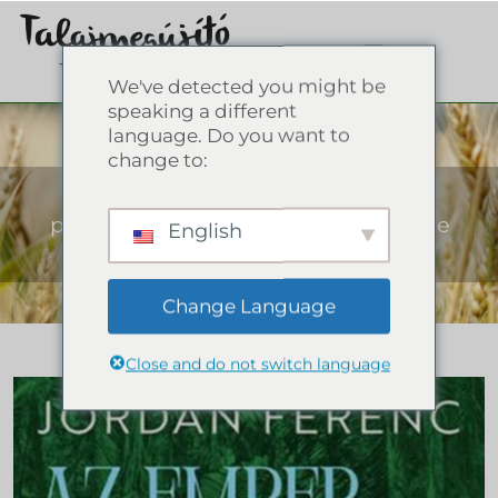
We've detected you might be
Webový obchod
speaking a different
language. Do you want to
change to:
Všetko o regeneratívnom
poľnohospodárstve: knihy, návody pre
English
udržateľnú budúcnosť!
Change Language
Close and do not switch language