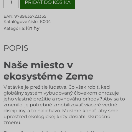
PRIDAŤ DO KOŠÍKA
EAN:
9789635723355
Katalógové číslo:
K004
Knihy
Kategória:
POPIS
Naše miesto v
ekosystéme Zeme
V stávke je prežitie ľudstva. Čo však robiť, keď
globálny systém vybudovaný človekom ohrozuje
jeho vlastné prežitie a rovnováhu prírody? Aby sa to
zmenilo, je potrebné zmobilizovať viaceré vedné
disciplíny, a to naliehavo. Musíme konať, aby sme
uprostred ekologickej krízy dosiahli skutočnú
zmenu.