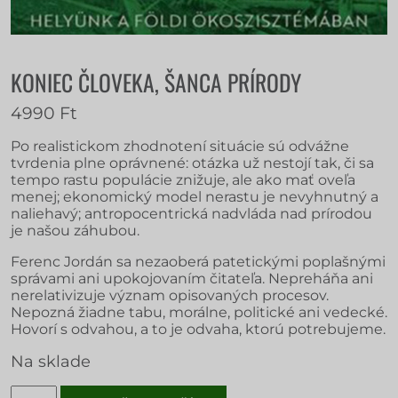
KONIEC ČLOVEKA, ŠANCA PRÍRODY
4990
Ft
Po realistickom zhodnotení situácie sú odvážne
tvrdenia plne oprávnené: otázka už nestojí tak, či sa
tempo rastu populácie znižuje, ale ako mať oveľa
menej; ekonomický model nerastu je nevyhnutný a
naliehavý; antropocentrická nadvláda nad prírodou
je našou záhubou.
Ferenc Jordán sa nezaoberá patetickými poplašnými
správami ani upokojovaním čitateľa. Nepreháňa ani
nerelativizuje význam opisovaných procesov.
Nepozná žiadne tabu, morálne, politické ani vedecké.
Hovorí s odvahou, a to je odvaha, ktorú potrebujeme.
Na sklade