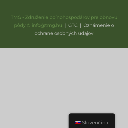
TMG - Združenie poľnohospodárov pre obnovu
pôdy © info@tmg.hu
|
GTC
|
Oznámenie o
ochrane osobných údajov
Slovenčina