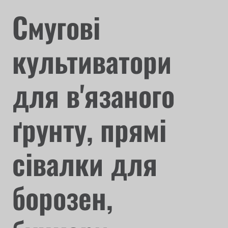
Смугові
культиватори
для в'язаного
ґрунту, прямі
сівалки для
борозен,