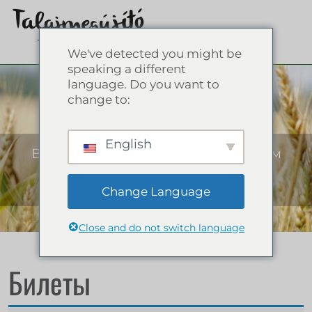
We've detected you might be
speaking a different
language. Do you want to
Веб-магазин
change to:
English
Все о восстановительном сельском
хозяйстве: книги, учебники для
устойчивого будущего!
Change Language
Close and do not switch language
Билеты