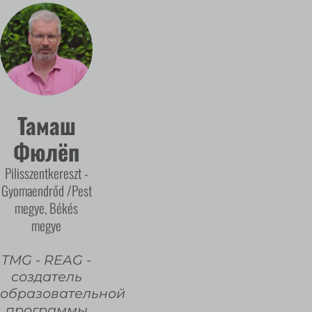
Тамаш
Фюлёп
Pilisszentkereszt -
Gyomaendrőd /Pest
megye, Békés
megye
TMG - REAG -
создатель
образовательной
программы