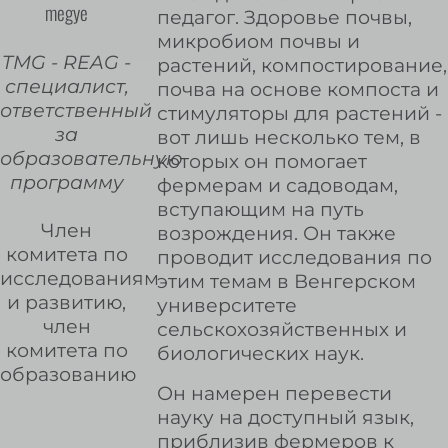
megye
педагог. Здоровье почвы,
микробиом почвы и
TMG - REAG -
растений, компостирование,
специалист,
почва на основе компоста и
ответственный
стимуляторы для растений -
за
вот лишь несколько тем, в
образовательную
которых он помогает
программу
фермерам и садоводам,
вступающим на путь
Член
возрождения. Он также
комитета по
проводит исследования по
исследованиям
этим темам в Венгерском
и развитию,
университете
член
сельскохозяйственных и
комитета по
биологических наук.
образованию
Он намерен перевести
науку на доступный язык,
приблизив фермеров к