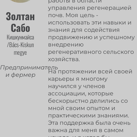
работы в области
управления регенерацией
Золтан
почв. Моя цель -
использовать эти навыки и
Сабо
знания для содействия
Кишкунмайса
продвижению и успешному
/Bács-Kiskun
внедрению
megye
регенеративного сельского
хозяйства.
Предприниматель
На протяжении всей своей
и фермер
карьеры я многому
научился у членов
ассоциации, которые
бескорыстно делились со
мной своим опытом и
практическими знаниями.
Эта поддержка была очень
важна для меня в самом