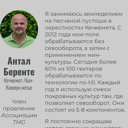
Я занимаюсь земледелием
на песчаной пустоши в
окрестностях Кечкемета. С
2012 года мои поля
обрабатываются без
севооборота, а затем с
применением мин-
Антал
культуры. Сегодня более
Беренте
60% из 100 гектаров
обрабатываются по
Кечкемет /Бач-
технологии no-till. Каждый
Кишкун мегье
год я использую смеси
покровных культур там, где
Член
позволяет севооборот. Они
правления
состоят из 5-8 компонентов.
Ассоциации
Я постоянно сокращаю
TMG