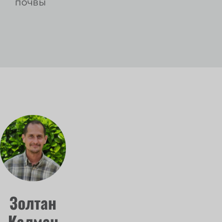
почвы
Золтан
Калман