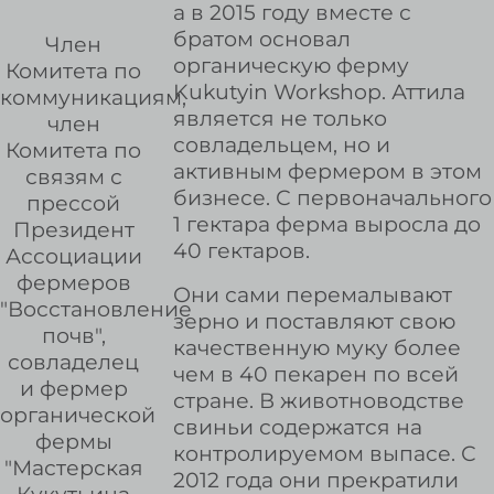
а в 2015 году вместе с
братом основал
Член
органическую ферму
Комитета по
Kukutyin Workshop. Аттила
коммуникациям,
является не только
член
совладельцем, но и
Комитета по
активным фермером в этом
связям с
бизнесе. С первоначального
прессой
1 гектара ферма выросла до
Президент
40 гектаров.
Ассоциации
фермеров
Они сами перемалывают
"Восстановление
зерно и поставляют свою
почв",
качественную муку более
совладелец
чем в 40 пекарен по всей
и фермер
стране. В животноводстве
органической
свиньи содержатся на
фермы
контролируемом выпасе. С
"Мастерская
2012 года они прекратили
Кукутьина