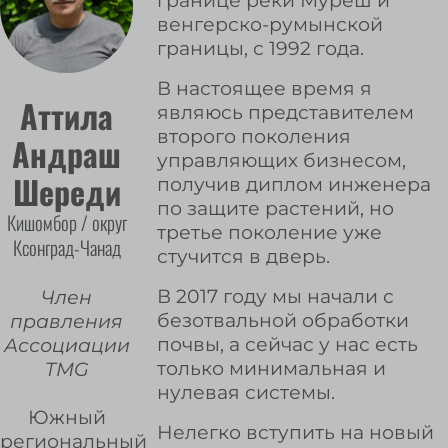
границе реки Муреш и
венгерско-румынской
границы, с 1992 года.
В настоящее время я
Аттила
являюсь представителем
второго поколения
Андраш
управляющих бизнесом,
Шереди
получив диплом инженера
по защите растений, но
Кишомбор / округ
третье поколение уже
Ксонград-Чанад
стучится в дверь.
В 2017 году мы начали с
Член
безотвальной обработки
правления
почвы, а сейчас у нас есть
Ассоциации
только минимальная и
TMG
нулевая системы.
Южный
Нелегко вступить на новый
региональный