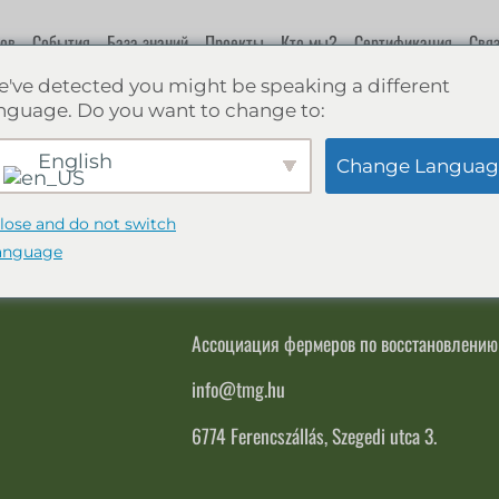
ов
События
База знаний
Проекты
Кто мы?
Сертификация
Связ
've detected you might be speaking a different
nguage. Do you want to change to:
English
Change Languag
lose and do not switch
anguage
СВЯЗАТЬСЯ С
Ассоциация фермеров по восстановлению
info@tmg.hu
6774 Ferencszállás, Szegedi utca 3.