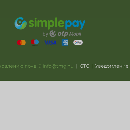
новлению почв © info@tmg.hu
|
GTC
|
Уведомление 