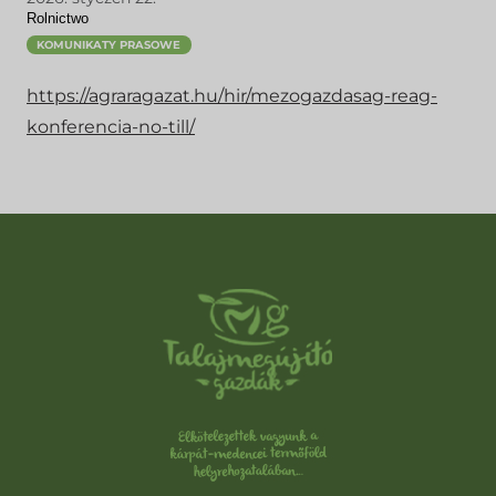
Rolnictwo
KOMUNIKATY PRASOWE
https://agraragazat.hu/hir/mezogazdasag-reag-
konferencia-no-till/