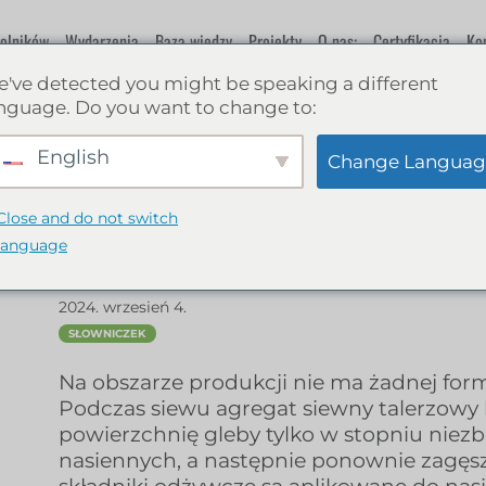
rolników
Wydarzenia
Baza wiedzy
Projekty
O nas:
Certyfikacja
Ko
've detected you might be speaking a different
nguage. Do you want to change to:
Uprawa zerowa, s
AJ
English
Change Languag
bezpośredni
Close and do not switch
language
2024. wrzesień 4.
SŁOWNICZEK
Na obszarze produkcji nie ma żadnej for
Podczas siewu agregat siewny talerzowy 
powierzchnię gleby tylko w stopniu nie
nasiennych, a następnie ponownie zagę