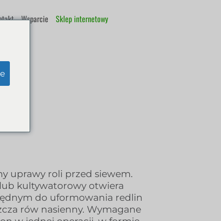
ntakt
Wsparcie
Sklep internetowy
iew
e
my uprawy roli przed siewem.
lub kultywatorowy otwiera
zbędnym do uformowania redlin
szcza rów nasienny. Wymagane