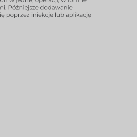
on w jednej operacji, w formie
ami. Późniejsze dodawanie
poprzez iniekcję lub aplikację