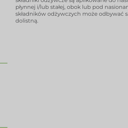
składniki odżywcze są aplikowane do nasi
płynnej i/lub stałej, obok lub pod nasion
składników odżywczych może odbywać się 
dolistną.