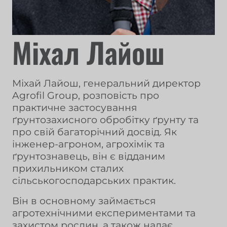
Міхал Лайош
Міхай Лайош, генеральний директор
Agrofil Group, розповість про
практичне застосування
ґрунтозахисного обробітку ґрунту та
про свій багаторічний досвід. Як
інженер-агроном, агрохімік та
ґрунтознавець, він є відданим
прихильником сталих
сільськогосподарських практик.
Він в основному займається
агротехнічними експериментами та
захистом рослин, а також надає