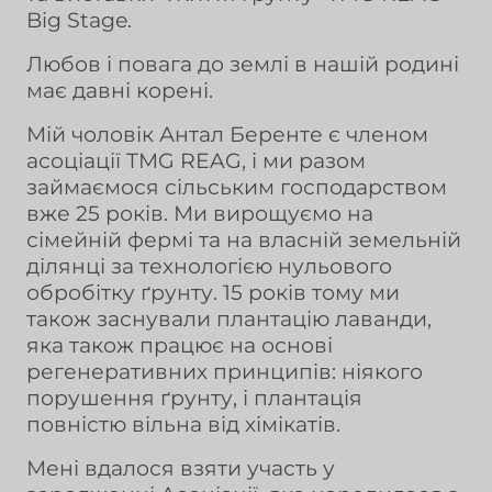
Big Stage.
Любов і повага до землі в нашій родині
має давні корені.
Мій чоловік Антал Беренте є членом
асоціації TMG REAG, і ми разом
займаємося сільським господарством
вже 25 років. Ми вирощуємо на
сімейній фермі та на власній земельній
ділянці за технологією нульового
обробітку ґрунту. 15 років тому ми
також заснували плантацію лаванди,
яка також працює на основі
регенеративних принципів: ніякого
порушення ґрунту, і плантація
повністю вільна від хімікатів.
Мені вдалося взяти участь у