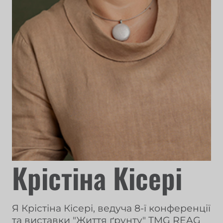
Крістіна Кісері
Я Крістіна Кісері, ведуча 8-ї конференції
та виставки "Життя ґрунту" TMG REAG