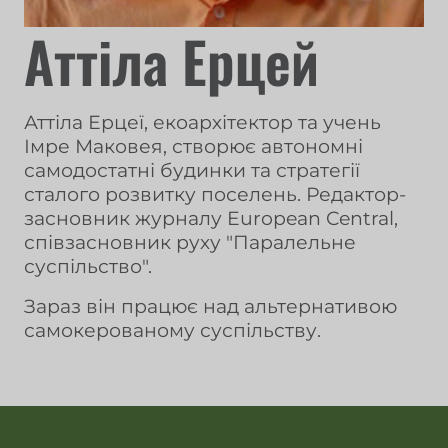
Аттіла Ерцей
Аттіла Ерцеї, екоархітектор та учень
Імре Маковея, створює автономні
самодостатні будинки та стратегії
сталого розвитку поселень. Редактор-
засновник журналу European Central,
співзасновник руху "Паралельне
суспільство".
Зараз він працює над альтернативою
самокерованому суспільству.